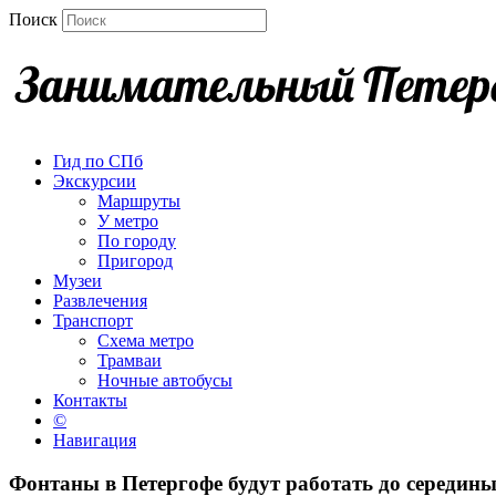
Поиск
Гид по СПб
Экскурсии
Маршруты
У метро
По городу
Пригород
Музеи
Развлечения
Транспорт
Схема метро
Трамваи
Ночные автобусы
Контакты
©
Навигация
Фонтаны в Петергофе будут работать до середин