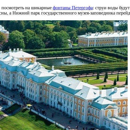
ь и посмотреть на шикарные
фонтаны Петергофа
: струи воды буду
есны, а Нижний парк государственного музея-заповедника перей