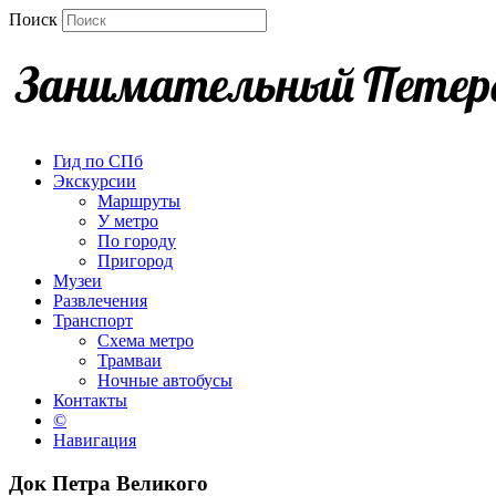
Поиск
Гид по СПб
Экскурсии
Маршруты
У метро
По городу
Пригород
Музеи
Развлечения
Транспорт
Схема метро
Трамваи
Ночные автобусы
Контакты
©
Навигация
Док Петра Великого