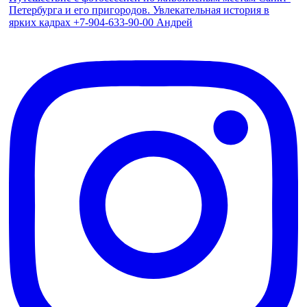
Петербурга и его пригородов. Увлекательная история в
ярких кадрах +7-904-633-90-00 Андрей