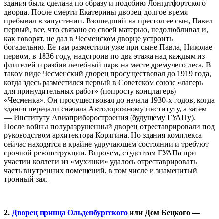
здания была сделана по образу и подобию Лонгдтфортского
дворца. После смерти Екатерины дворец долгое время
пребывал в запустении. Взошедший на престол ее сын, Павел
первый, все, что связано со своей матерью, недолюбливал и,
как говорят, не дал в Чесменском дворце устроить
богадельню. Ее там разместили уже при сыне Павла, Николае
первом, в 1836 году, надстроив по два этажа над каждым из
флигелей и разбив лечебный парк на месте дремучего леса. В
таком виде Чесменский дворец просуществовал до 1919 года,
когда здесь разместился первый в Советском союзе «лагерь
для принудительных работ» (попросту концлагерь)
«Чесменка». Он просуществовал до начала 1930-х годов, когда
здания передали сначала Автодорожному институту, а затем
— Институту Авиаприборостроения (будущему ГУАПу).
После войны полуразрушенный дворец отреставрировали под
руководством архитектора Корягина. Но здания комплекса
сейчас находятся в крайне удручающем состоянии и требуют
срочной реконструкции. Впрочем, студентам ГУАПа при
участии коллеги из «мухинки» удалось отреставрировать
часть внутренних помещений, в том числе и знаменитый
тронный зал.
2.
Дворец принца Ольденбургского
или Дом Бецкого —