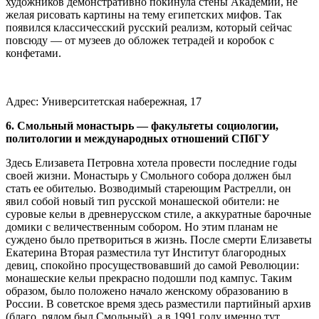
художников демонстративно покинула стены Академии, не
желая рисовать картины на тему египетских мифов. Так
появился классичесский русский реализм, который сейчас
повсюду — от музеев до обложек тетрадей и коробок с
конфетами.
Адрес: Университетская набережная, 17
6. Смольный монастырь — факультеты социологии,
политологии и международных отношений СПбГУ
Здесь Елизавета Петровна хотела провести последние годы
своей жизни. Монастырь у Смольного собора должен был
стать ее обителью. Возводимый стареющим Растрелли, он
явил собой новый тип русской монашеской обители: не
суровые кельи в древнерусском стиле, а аккуратные барочные
домики с величественным собором. Но этим планам не
суждено было претвориться в жизнь. После смерти Елизаветы
Екатерина Вторая разместила тут Институт благородных
девиц, спокойно просуществовавший до самой Революции:
монашеские кельи прекрасно подошли под кампус. Таким
образом, было положено начало женскому образованию в
России. В советское время здесь разместили партийный архив
(благо, рядом был Смольный), а в 1991 году именно тут