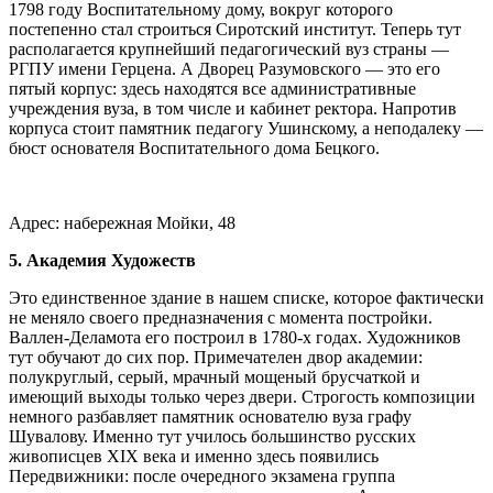
1798 году Воспитательному дому, вокруг которого
постепенно стал строиться Сиротский институт. Теперь тут
располагается крупнейший педагогический вуз страны —
РГПУ имени Герцена. А Дворец Разумовского — это его
пятый корпус: здесь находятся все административные
учреждения вуза, в том числе и кабинет ректора. Напротив
корпуса стоит памятник педагогу Ушинскому, а неподалеку —
бюст основателя Воспитательного дома Бецкого.
Адрес: набережная Мойки, 48
5. Академия Художеств
Это единственное здание в нашем списке, которое фактически
не меняло своего предназначения с момента постройки.
Валлен-Деламота его построил в 1780-х годах. Художников
тут обучают до сих пор. Примечателен двор академии:
полукруглый, серый, мрачный мощеный брусчаткой и
имеющий выходы только через двери. Строгость композиции
немного разбавляет памятник основателю вуза графу
Шувалову. Именно тут училось большинство русских
живописцев XIX века и именно здесь появились
Передвижники: после очередного экзамена группа