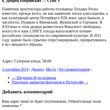
8. Дворец Бобринских — СПбГУ
Памятник архитектуры работы итальянца Луиджи Роска
известен, прежде всего, не как памятник эпохи классицизма, а
как культурный центр Петербурга XIX века: здесь бывали, в
частности, Пушкин и Вяземский, Жуковский и Горчаков. В
XXI веке в этом дворце разместился Факультет свободных
искусств и наук СПбГУ, откуда выпускаются лучшие
российские специалисты по современной культуре. В 2011
году здание было серьезно отреставрировано, превратившись
в вуз западного образца.
Адрес: Галерная улица, 58-60
3 сентября 2014
|
Дворец
,
Места
|
Нет комментариев
|
←
Шедевры Кунсткамеры
Праздник закрытия фонтанов в Петергофе
→
Добавить комментарий
Ваш адрес email не будет опубликован.
Обязательные поля
помечены
*