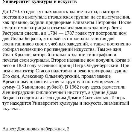
Университет культуры и искусств
До 1770-х годов тут находилось здание театра, в котором
постоянно выступала итальянская труппа: на ее выступления,
как правило, ходили придворные Елизаветы Петровны. После
смерти императрицы и отъезда итальянцев здание работы
Растрелли снесли, а в 1784 — 1787 годах тут построили дом
для Ивана Бецкого, который тут проводил занятия для
воспитанников своих учебных заведений, а также постепенно
собирал коллекцию произведений искусства. Там же жил
Иван Крылов, который открыл в здании типографию и
печатал свои журналы. Второе название дом получил, когда в
него в 1830 году заселился принц Петр Ольденбургский. При
нем архитектор Стасов надстроил и реконструировал здание.
Его сын, Александр Ольденбургский, продал здание
Временному правительству за крупную по тем временам
сумму (1,5 миллиона рублей). В 1962 году здесь разместили
Ленинградский библиотечный институт, а здание Дома
Бецкого соединили с соседним Домом Салтыковых. Теперь
тут находится Университет культуры и искусств, знаменитый
«кулек».
Адрес: Дворцовая набережная, 2