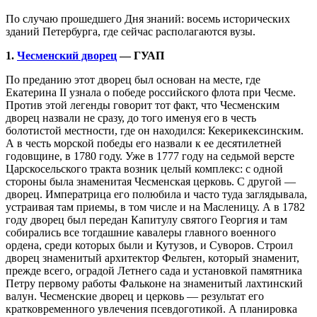
По случаю прошедшего Дня знаний: восемь исторических
зданий Петербурга, где сейчас располагаются вузы.
1.
Чесменский дворец
— ГУАП
По преданию этот дворец был основан на месте, где
Екатерина II узнала о победе российского флота при Чесме.
Против этой легенды говорит тот факт, что Чесменским
дворец назвали не сразу, до того именуя его в честь
болотистой местности, где он находился: Кекерикексинским.
А в честь морской победы его назвали к ее десятилетней
годовщине, в 1780 году. Уже в 1777 году на седьмой версте
Царскосельского тракта возник целый комплекс: с одной
стороны была знаменитая Чесменская церковь. С другой —
дворец. Императрица его полюбила и часто туда заглядывала,
устраивая там приемы, в том числе и на Масленицу. А в 1782
году дворец был передан Капитулу святого Георгия и там
собирались все тогдашние кавалеры главного военного
ордена, среди которых были и Кутузов, и Суворов. Строил
дворец знаменитый архитектор Фельтен, который знаменит,
прежде всего, оградой Летнего сада и установкой памятника
Петру первому работы Фальконе на знаменитый лахтинский
валун. Чесменские дворец и церковь — результат его
кратковременного увлечения псевдоготикой. А планировка