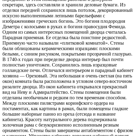
секретари, здесь составляли и хранили деловые бумаги. Из
отделки передней сохранился лишь потолок, декорированный
искусно выполненными лепными барельефами с
изображениями греческих богинь. Это богиня плодородия
Деметра с колосьями в руках и богиня правосудия Фемида.
Одним из самых интересных помещений дворца считалась
Парадная приемная. Ее отделка была поистине редкостной.
Приемную часто называли «плитковой комнатой». Стены
были облицованы керамическими изразцами: плоскими
белыми, с синим рисунком, покрытыми прозрачной глазурью.
В 1740-х годах при переделке дворца интерьер был почти
полностью уничтожен. Сохранились лишь изразцовые
голландские печи. Отличался интерьером и парадный кабинет
хозяина — Ореховый. Эта небольшая и очень светлая (на пять
окон) комната была расположена в угловом северо-восточном
ризалите дворца. Из окон кабинета открывался прекрасный
вид на Неву и Адмиралтейство. Стены помещения были
отделаны необычным и редким по тем временам способом.
Между плоскими пилястрами коринфского ордера на
постаментах, как картины в рамах, были помещены гладкие
большие наборные панно из ореха (отсюда и название
кабинета). Красоту натурального дерева подчеркивала
золоченая рама с безукоризненно исполненным резным
орнаментом. Стены были завершены антаблементом с фризом
и карнизом. Убранство кабинета дополнял наборный паркет.