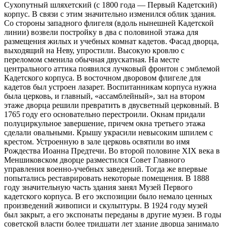
Сухопутный шляхетский (с 1800 года — Первый Кадетский)
корпус. В связи с этим значительно изменился облик здания.
Со стороны западного флигеля (вдоль нынешней Кадетской
линии) возвели постройку в два с половиной этажа для
размещения жилых и учебных комнат кадетов. Фасад дворца,
выходящий на Неву, упростили. Высокую кровлю с
переломом сменила обычная двускатная. На месте
центрального аттика появился лучковый фронтон с эмблемой
Кадетского корпуса. В восточном дворовом флигеле для
кадетов был устроен лазарет. Воспитанникам корпуса нужна
была церковь, и главный, «ассамблейный», зал на втором
этаже дворца решили превратить в двусветный церковный. В
1765 году его основательно перестроили. Окнам придали
полуциркульное завершение, причем окна третьего этажа
сделали овальными. Крышу украсили невысоким шпилем с
крестом. Устроенную в зале церковь освятили во имя
Рождества Иоанна Предтечи. Во второй половине XIX века в
Меншиковском дворце разместился Совет Главного
управления военно-учебных заведений. Тогда же впервые
попытались реставрировать некоторые помещения. В 1888
году значительную часть здания занял Музей Первого
кадетского корпуса. В его экспозиции было немало ценных
произведений живописи и скульптуры. В 1924 году музей
был закрыт, а его экспонаты переданы в другие музеи. В годы
советской власти более тридцати лет здание дворца занимало