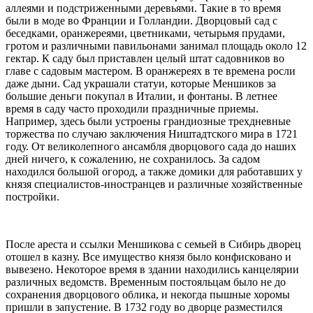
аллеями и подстриженными деревьями. Такие в то время
были в моде во Франции и Голландии. Дворцовый сад с
беседками, оранжереями, цветниками, четырьмя прудами,
гротом и различными павильонами занимал площадь около 12
гектар. К саду был приставлен целый штат садовников во
главе с садовым мастером. В оранжереях в те времена росли
даже дыни. Сад украшали статуи, которые Меншиков за
большие деньги покупал в Италии, и фонтаны. В летнее
время в саду часто проходили праздничные приемы.
Например, здесь были устроены грандиозные трехдневные
торжества по случаю заключения Ништадтского мира в 1721
году. От великолепного ансамбля дворцового сада до наших
дней ничего, к сожалению, не сохранилось. За садом
находился большой огород, а также домики для работавших у
князя специалистов-иностранцев и различные хозяйственные
постройки.
После ареста и ссылки Меншикова с семьей в Сибирь дворец
отошел в казну. Все имущество князя было конфисковано и
вывезено. Некоторое время в здании находились канцелярии
различных ведомств. Временным постояльцам было не до
сохранения дворцового облика, и некогда пышные хоромы
пришли в запустение. В 1732 году во дворце разместился