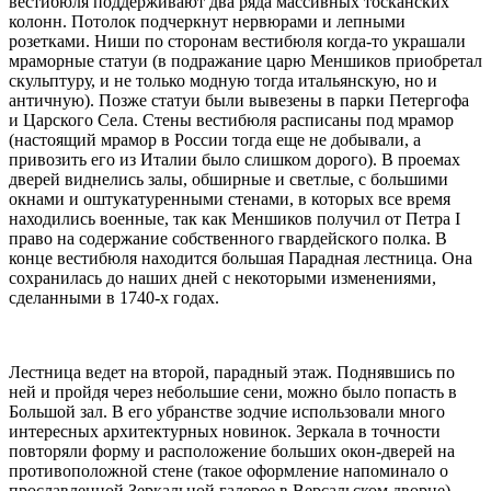
вестибюля поддерживают два ряда массивных тосканских
колонн. Потолок подчеркнут нервюрами и лепными
розетками. Ниши по сторонам вестибюля когда-то украшали
мраморные статуи (в подражание царю Меншиков приобретал
скульптуру, и не только модную тогда итальянскую, но и
античную). Позже статуи были вывезены в парки Петергофа
и Царского Села. Стены вестибюля расписаны под мрамор
(настоящий мрамор в России тогда еще не добывали, а
привозить его из Италии было слишком дорого). В проемах
дверей виднелись залы, обширные и светлые, с большими
окнами и оштукатуренными стенами, в которых все время
находились военные, так как Меншиков получил от Петра I
право на содержание собственного гвардейского полка. В
конце вестибюля находится большая Парадная лестница. Она
сохранилась до наших дней с некоторыми изменениями,
сделанными в 1740-х годах.
Лестница ведет на второй, парадный этаж. Поднявшись по
ней и пройдя через небольшие сени, можно было попасть в
Большой зал. В его убранстве зодчие использовали много
интересных архитектурных новинок. Зеркала в точности
повторяли форму и расположение больших окон-дверей на
противоположной стене (такое оформление напоминало о
прославленной Зеркальной галерее в Версальском дворце).