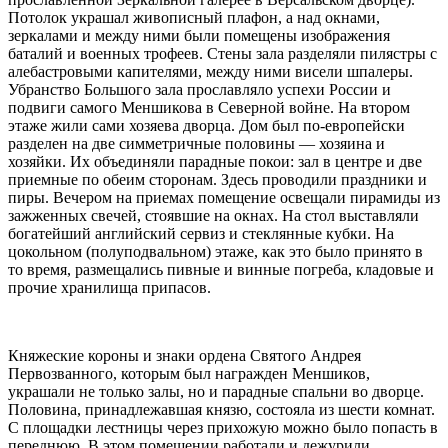
Потолок украшал живописный плафон, а над окнами,
зеркалами и между ними были помещены изображения
баталий и военных трофеев. Стены зала разделяли пилястры с
алебастровыми капителями, между ними висели шпалеры.
Убранство Большого зала прославляло успехи России и
подвиги самого Меншикова в Северной войне. На втором
этаже жили сами хозяева дворца. Дом был по-европейски
разделен на две симметричные половины — хозяина и
хозяйки. Их объединяли парадные покои: зал в центре и две
приемные по обеим сторонам. Здесь проводили праздники и
пиры. Вечером на приемах помещение освещали пирамиды из
зажженных свечей, стоявшие на окнах. На стол выставляли
богатейший английский сервиз и стеклянные кубки. На
цокольном (полуподвальном) этаже, как это было принято в
то время, размещались пивные и винные погреба, кладовые и
прочие хранилища припасов.
Княжеские короны и знаки ордена Святого Андрея
Первозванного, которым был награжден Меншиков,
украшали не только залы, но и парадные спальни во дворце.
Половина, принадлежавшая князю, состояла из шести комнат.
С площадки лестницы через прихожую можно было попасть в
переднюю. В этом помещении работали и дежурили