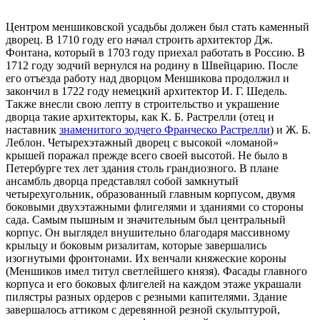
Центром меншиковской усадьбы должен был стать каменный
дворец. В 1710 году его начал строить архитектор Дж.
Фонтана, который в 1703 году приехал работать в Россию. В
1712 году зодчий вернулся на родину в Швейцарию. После
его отъезда работу над дворцом Меншикова продолжил и
закончил в 1722 году немецкий архитектор И. Г. Шедель.
Также внесли свою лепту в строительство и украшение
дворца такие архитекторы, как К. Б. Растрелли (отец и
наставник
знаменитого зодчего Франческо Растрелли
) и Ж. Б.
Леблон. Четырехэтажный дворец с высокой «ломаной»
крышей поражал прежде всего своей высотой. Не было в
Петербурге тех лет здания столь грандиозного. В плане
ансамбль дворца представлял собой замкнутый
четырехугольник, образованный главным корпусом, двумя
боковыми двухэтажными флигелями и зданиями со стороны
сада. Самым пышным и значительным был центральный
корпус. Он выглядел внушительно благодаря массивному
крыльцу и боковым ризалитам, которые завершались
изогнутыми фронтонами. Их венчали княжеские короны
(Меншиков имел титул светлейшего князя). Фасады главного
корпуса и его боковых флигелей на каждом этаже украшали
пилястры разных ордеров с резными капителями. Здание
завершалось аттиком с деревянной резной скульптурой,