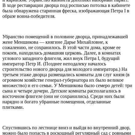
В ходе реставрации дворца под росписью потолка в кабинете
была обнаружена старинная фреска, изображающая Петра I в
образе воина-победителя.
Убранство помещений в половине дворца, принадлежавшей
жене Меншикова — княгине Дарье Михайловне, к
сожалению, не сохранилось. В этой части дома, кроме ее
покоев, находилась домашняя церковь. Далее, в комнатах
углового западного флигеля, жил внук Петра I, будущий
император Петр И. (Позднее неподалеку началось
строительство нового дворца для молодого императора.) На
третьем этаже дворца размещались комнаты для слуг князя (в
огромном хозяйстве генерал-губернатора их было великое
множество) и его семьи. У Меншикова было семеро детей: три
сына и четыре дочери. Детские комнаты располагались в
восточном флигеле (они не сохранились). Среди них были
нарядно и богато убранные помещения, отделанные
плитками.
Спустившись по лестнице вниз и выйдя во внутренний двор,
можно было попасть в роскошный регулярный сад с ровными