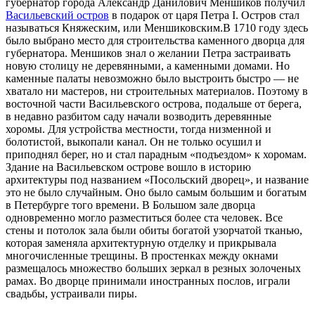
губернатор города Александр Данилович Меншиков получил
Васильевский остров
в подарок от царя Петра I. Остров стал
называться Княжеским, или Меншиковским.В 1710 году здесь
было выбрано место для строительства каменного дворца для
губернатора. Меншиков знал о желании Петра застраивать
новую столицу не деревянными, а каменными домами. Но
каменные палаты невозможно было выстроить быстро — не
хватало ни мастеров, ни строительных материалов. Поэтому в
восточной части Васильевского острова, подальше от берега,
в недавно разбитом саду начали возводить деревянные
хоромы. Для устройства местности, тогда низменной и
болотистой, выкопали канал. Он не только осушил и
приподнял берег, но и стал парадным «подъездом» к хоромам.
Здание на Васильевском острове вошло в историю
архитектуры под названием «Посольский дворец», и название
это не было случайным. Оно было самым большим и богатым
в Петербурге того времени. В Большом зале дворца
одновременно могло разместиться более ста человек. Все
стены и потолок зала были обиты богатой узорчатой тканью,
которая заменяла архитектурную отделку и прикрывала
многочисленные трещины. В простенках между окнами
размещалось множество больших зеркал в резных золоченых
рамах. Во дворце принимали иностранных послов, играли
свадьбы, устраивали пиры.