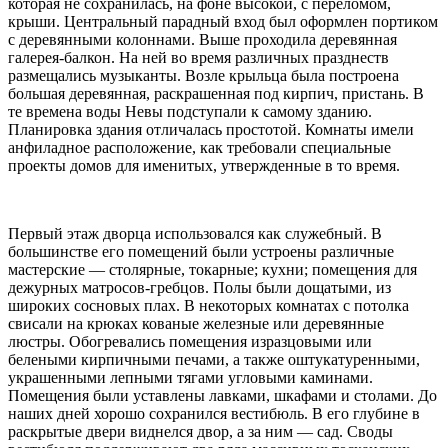
которая не сохранилась, на фоне высокой, с переломом,
крыши. Центральный парадный вход был оформлен портиком
с деревянными колоннами. Выше проходила деревянная
галерея-балкон. На ней во время различных празднеств
размещались музыканты. Возле крыльца была построена
большая деревянная, раскрашенная под кирпич, пристань. В
те времена воды Невы подступали к самому зданию.
Планировка здания отличалась простотой. Комнаты имели
анфиладное расположение, как требовали специальные
проекты домов для именитых, утвержденные в то время.
Первый этаж дворца использовался как служебный. В
большинстве его помещений были устроены различные
мастерские — столярные, токарные; кухни; помещения для
дежурных матросов-гребцов. Полы были дощатыми, из
широких сосновых плах. В некоторых комнатах с потолка
свисали на крюках кованые железные или деревянные
люстры. Обогревались помещения изразцовыми или
белеными кирпичными печами, а также оштукатуренными,
украшенными лепными тягами угловыми каминами.
Помещения были уставлены лавками, шкафами и столами. До
наших дней хорошо сохранился вестибюль. В его глубине в
раскрытые двери виднелся двор, а за ним — сад. Своды