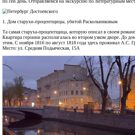
по сей день. Отправляемся на экскурсию по литературным мес
1. Дом старухи-процентщицы, убитой Раскольниковым
Та самая старуха-процентщица, которую описал в своем роман
Квартира героини располагалась во втором узком дворе. До дом
этим. С ноября 1816 по август 1818 года здесь проживал А.С. Г
Место: ул. Средняя Подьяческая, 15А