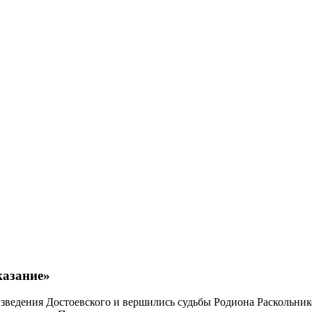
казание»
оизведения Достоевского и вершились судьбы Родиона Раскольн