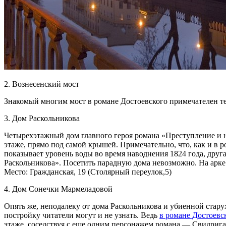
2. Вознесенский мост
Знакомый многим мост в романе Достоевского примечателен тем,
3. Дом Раскольникова
Четырехэтажный дом главного героя романа «Преступление и н
этаже, прямо под самой крышей. Примечательно, что, как и в р
показывает уровень воды во время наводнения 1824 года, друга
Раскольникова». Посетить парадную дома невозможно. На арке
Место: Гражданская, 19 (Столярный переулок,5)
4. Дом Сонечки Мармеладовой
Опять же, неподалеку от дома Раскольникова и убиенной стар
постройку читатели могут и не узнать. Ведь
в романе Достоевс
этаже, соседствуя с еще одним персонажем романа — Свидриг