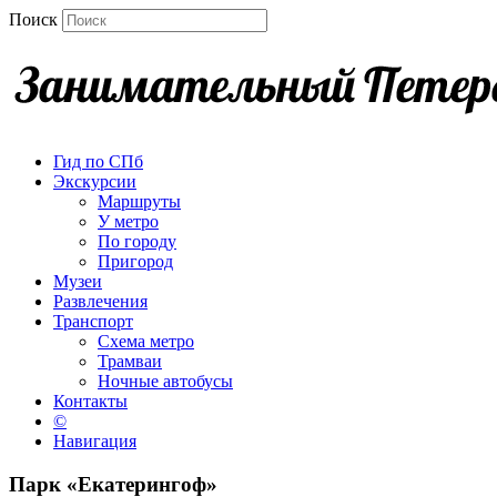
Поиск
Гид по СПб
Экскурсии
Маршруты
У метро
По городу
Пригород
Музеи
Развлечения
Транспорт
Схема метро
Трамваи
Ночные автобусы
Контакты
©
Навигация
Парк «Екатерингоф»