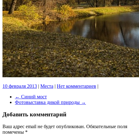
10 февраля 2013
|
Места
|
Нет комментариев
|
←
Синий мост
Фотовыставка дикой природы
→
Добавить комментарий
Ваш адрес email не будет опубликован.
Обязательные поля
помечены
*