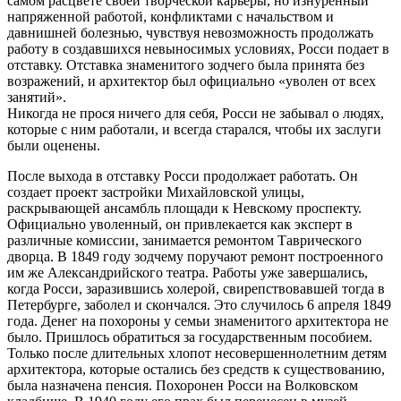
самом расцвете своей творческой карьеры, но изнуренный
напряженной работой, конфликтами с начальством и
давнишней болезнью, чувствуя невозможность продолжать
работу в создавшихся невыносимых условиях, Росси подает в
отставку. Отставка знаменитого зодчего была принята без
возражений, и архитектор был официально «уволен от всех
занятий».
Никогда не прося ничего для себя, Росси не забывал о людях,
которые с ним работали, и всегда старался, чтобы их заслуги
были оценены.
После выхода в отставку Росси продолжает работать. Он
создает проект застройки Михайловской улицы,
раскрывающей ансамбль площади к Невскому проспекту.
Официально уволенный, он привлекается как эксперт в
различные комиссии, занимается ремонтом Таврического
дворца. В 1849 году зодчему поручают ремонт построенного
им же Александрийского театра. Работы уже завершались,
когда Росси, заразившись холерой, свирепствовавшей тогда в
Петербурге, заболел и скончался. Это случилось 6 апреля 1849
года. Денег на похороны у семьи знаменитого архитектора не
было. Пришлось обратиться за государственным пособием.
Только после длительных хлопот несовершеннолетним детям
архитектора, которые остались без средств к существованию,
была назначена пенсия. Похоронен Росси на Волковском