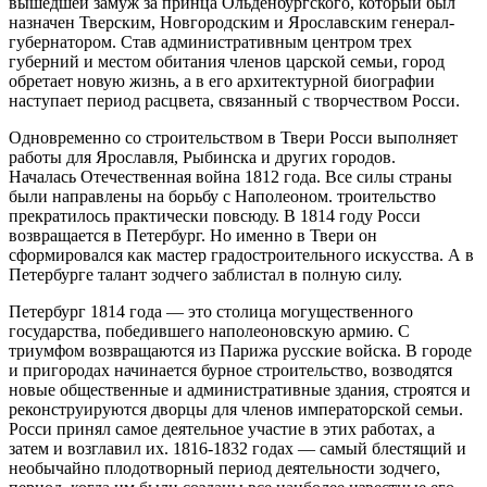
вышедшей замуж за принца Ольденбургского, который был
назначен Тверским, Новгородским и Ярославским генерал-
губернатором. Став административным центром трех
губерний и местом обитания членов царской семьи, город
обретает новую жизнь, а в его архитектурной биографии
наступает период расцвета, связанный с творчеством Росси.
Одновременно со строительством в Твери Росси выполняет
работы для Ярославля, Рыбинска и других городов.
Началась Отечественная война 1812 года. Все силы страны
были направлены на борьбу с Наполеоном. троительство
прекратилось практически повсюду. В 1814 году Росси
возвращается в Петербург. Но именно в Твери он
сформировался как мастер градостроительного искусства. А в
Петербурге талант зодчего заблистал в полную силу.
Петербург 1814 года — это столица могущественного
государства, победившего наполеоновскую армию. С
триумфом возвращаются из Парижа русские войска. В городе
и пригородах начинается бурное строительство, возводятся
новые общественные и административные здания, строятся и
реконструируются дворцы для членов императорской семьи.
Росси принял самое деятельное участие в этих работах, а
затем и возглавил их. 1816-1832 годах — самый блестящий и
необычайно плодотворный период деятельности зодчего,