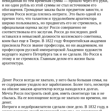
невиданная по тем временам сумма — прошло через его руки,
и ни один рубль из этой суммы не стал источником его
обогащения. Громадные заказы были предметом зависти, и
против Росси всегда плелись интриги. Это было одной из
причин того, что талантом и трудолюбием архитектора
широко пользовались, но продвигать его не стремились, и
официальная оценка заслуг Росси совершенно не
соответствовала его заслугам. Росси до последних дней
оставался в невысокой должности коллежского советника,
коим был еще в Твери. В 1822 году Флорентийская академия
присвоила Росси звание профессора, но ни академиком, ни
профессором русской императорской Академии художеств
ведущего зодчего Петербурга так и не сделали. Но Росси к
этому и не стремился. Главным делом его жизни была
архитектура.
Денег Росси всегда не хватало, у него была большая семья, на
ее содержание уходило все заработанное. Более того, несмотря
на обилие заказов архитектор всегда находился в долгах.
Мечта Росси построить свой дом, иметь своегнездо так и не
сбылась. На ее воплощение всегда не хватало ни времени, ни
денег.
Интриги и недоброжелатели сделали свое дело. В 1832 году, в