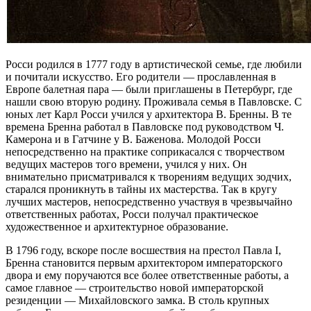
Росси родился в 1777 году в артистической семье, где любили
и почитали искусство. Его родители — прославленная в
Европе балетная пара — были приглашены в Петербург, где
нашли свою вторую родину. Проживала семья в Павловске. С
юных лет Карл Росси учился у архитектора В. Бренны. В те
времена Бренна работал в Павловске под руководством Ч.
Камерона и в Гатчине у В. Баженова. Молодой Росси
непосредственно на практике соприкасался с творчеством
ведущих мастеров того времени, учился у них. Он
внимательно присматривался к творениям ведущих зодчих,
старался проникнуть в тайны их мастерства. Так в кругу
лучших мастеров, непосредственно участвуя в чрезвычайно
ответственных работах, Росси получал практическое
художественное и архитектурное образование.
В 1796 году, вскоре после восшествия на престол Павла I,
Бренна становится первым архитектором императорского
двора и ему поручаются все более ответственные работы, а
самое главное — строительство новой императорской
резиденции — Михайловского замка. В столь крупных