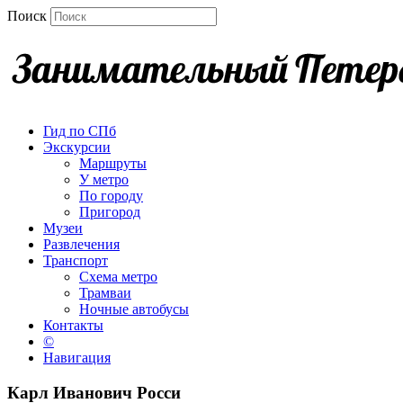
Поиск
Гид по СПб
Экскурсии
Маршруты
У метро
По городу
Пригород
Музеи
Развлечения
Транспорт
Схема метро
Трамваи
Ночные автобусы
Контакты
©
Навигация
Карл Иванович Росси