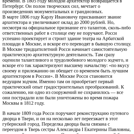
времени. В 1805 году молодой архитектор возвращается в
Петербург. Он полон творческих сил, мечтает о
произведениях монументальных и грандиозных.
В марте 1806 году Карлу Ивановичу присваивают звание
архитектора и увеличивают оклад до 2000 рублей. Но,
несмотря на официальное признание его талантов, сколь-либо
ответственных работ в столице ему не поручают. Росси
успешно проектирует и строит здание театра на Арбатской
площади в Москве, и вскоре его переводят в бывшую столицу.
В Москве тридцатилетний Росси начинает самостоятельную
практическую архитектурную деятельность. Там сразу
оценили талантливого и трудолюбивого молодого зодчего, и
вскоре его так характеризуют высшему начальству: «по вкусу
своему и прилежанию он обещает со временем быть лучшим
архитектором в России». В Москве Росси становится
ведущим зодчим. Именно там он приобретает первый
практический опыт градостроительных преобразований. К
сожалению, ни одно из сооружений не сохранилось — все
они пострадали или были уничтожены во время пожара
Москвы в 1812 году.
В начале 1809 года Росси поручают реконструкцию путевого
дворца в Твери, и он на несколько лет переезжает в этот
губернский город. Переделка дворца была связана с
переездом в Тверь сестры Александра I Екатерины Павловны,