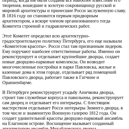
период, когда им были созданы все наиболее известные его
творения, вошедшие в золотую сокровищницу русской и
мировой архитектуры и принесшие Росси заслуженную славу.
В 1816 году он становится первым придворным
архитектором, а вскоре членом организованного тогда
Комитета строений и гидравлических работ.
Этот Комитет определял всю архитектурно-
градостроительную политику Петербурга, его еще называли
«Комитетом красоты». Росси стал там признанным лидером.
Ему поручают наиболее ответственные работы. Именно он
реконструирует и отделывает крупнейшие дворцы, создает
новые дворцово-парковые комплексы. Он возводит
многочисленные постройки в парке Павловска, жилые и
казенные дома в этом городе, отделывает ряд помещений
Павловского дворца, работает также в Гатчине и
Ораниенбауме.
В Петербурге реконструирует усадьбу Аничкова дворца,
строит там служебные корпуса и павильоны, реконструирует
сам дворец и отделывает его интерьеры. С блестящим
мастерством отделывает Росси интерьеры Зимнего дворца, в
том числе и знаменитую Военную галерею 1812 года. Он
создает удивительной красоты дворцово-парковый ансамбль
на Елагином острове. Восхищение вызывает созданный
архитектором ансамбль Михайловского дворца.