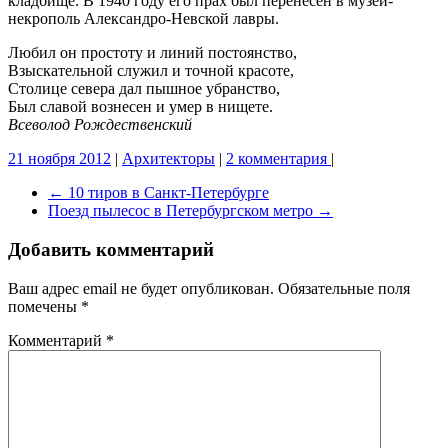
кладбище. В 1940 году его прах был перенесен в музей-
некрополь Александро-Невской лавры.
Любил он простоту и линий постоянство,
Взыскательной служил и точной красоте,
Столице севера дал пышное убранство,
Был славой вознесен и умер в нищете.
Всеволод Рождественский
21 ноября 2012
|
Архитекторы
|
2 комментария
|
←
10 тиров в Санкт-Петербурге
Поезд пылесос в Петербургском метро
→
Добавить комментарий
Ваш адрес email не будет опубликован.
Обязательные поля
помечены
*
Комментарий
*