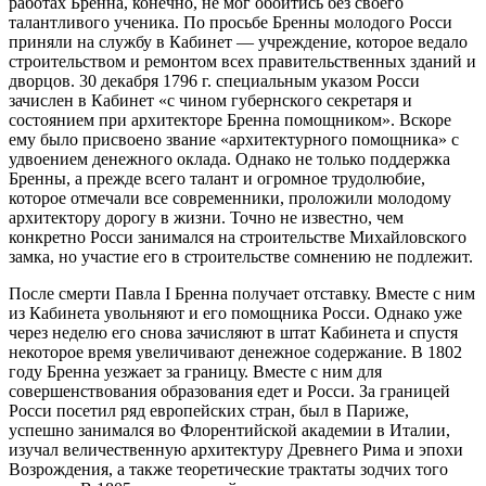
работах Бренна, конечно, не мог обойтись без своего
талантливого ученика. По просьбе Бренны молодого Росси
приняли на службу в Кабинет — учреждение, которое ведало
строительством и ремонтом всех правительственных зданий и
дворцов. 30 декабря 1796 г. специальным указом Росси
зачислен в Кабинет «с чином губернского секретаря и
состоянием при архитекторе Бренна помощником». Вскоре
ему было присвоено звание «архитектурного помощника» с
удвоением денежного оклада. Однако не только поддержка
Бренны, а прежде всего талант и огромное трудолюбие,
которое отмечали все современники, проложили молодому
архитектору дорогу в жизни. Точно не известно, чем
конкретно Росси занимался на строительстве Михайловского
замка, но участие его в строительстве сомнению не подлежит.
После смерти Павла I Бренна получает отставку. Вместе с ним
из Кабинета увольняют и его помощника Росси. Однако уже
через неделю его снова зачисляют в штат Кабинета и спустя
некоторое время увеличивают денежное содержание. В 1802
году Бренна уезжает за границу. Вместе с ним для
совершенствования образования едет и Росси. За границей
Росси посетил ряд европейских стран, был в Париже,
успешно занимался во Флорентийской академии в Италии,
изучал величественную архитектуру Древнего Рима и эпохи
Возрождения, а также теоретические трактаты зодчих того