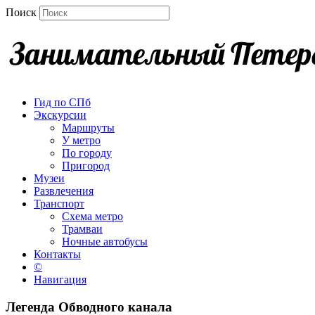
Поиск
Гид по СПб
Экскурсии
Маршруты
У метро
По городу
Пригород
Музеи
Развлечения
Транспорт
Схема метро
Трамваи
Ночные автобусы
Контакты
©
Навигация
Легенда Обводного канала