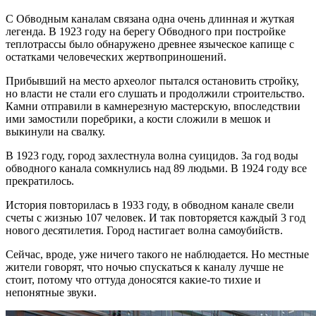
С Обводным каналам связана одна очень длинная и жуткая
легенда. В 1923 году на берегу Обводного при постройке
теплотрассы было обнаружено древнее языческое капище с
остатками человеческих жертвоприношений.
Прибывший на место археолог пытался остановить стройку,
но власти не стали его слушать и продолжили строительство.
Камни отправили в камнерезную мастерскую, впоследствии
ими замостили поребрики, а кости сложили в мешок и
выкинули на свалку.
В 1923 году, город захлестнула волна суицидов. За год воды
обводного канала сомкнулись над 89 людьми. В 1924 году все
прекратилось.
История повторилась в 1933 году, в обводном канале свели
счеты с жизнью 107 человек. И так повторяется каждый 3 год
нового десятилетия. Город настигает волна самоубийств.
Сейчас, вроде, уже ничего такого не наблюдается. Но местные
жители говорят, что ночью спускаться к каналу лучше не
стоит, потому что оттуда доносятся какие-то тихие и
непонятные звуки.