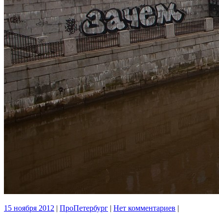
15 ноября 2012
|
ПроПетербург
|
Нет комментариев
|