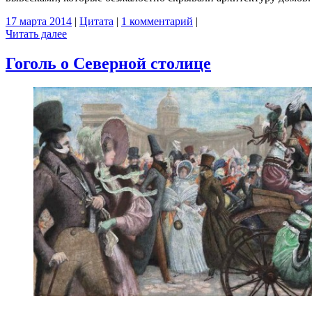
17 марта 2014
|
Цитата
|
1 комментарий
|
Читать далее
Гоголь о Северной столице