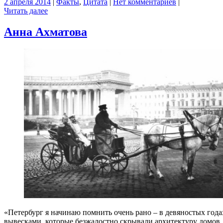
2 апреля 2014
|
Факты
,
Цитата
|
Нет комментариев
|
Читать далее
Анна Ахматова
«Петербург я начинаю помнить очень рано – в девяностых го
вывесками, которые безжалостно скрывали архитектуру домов.