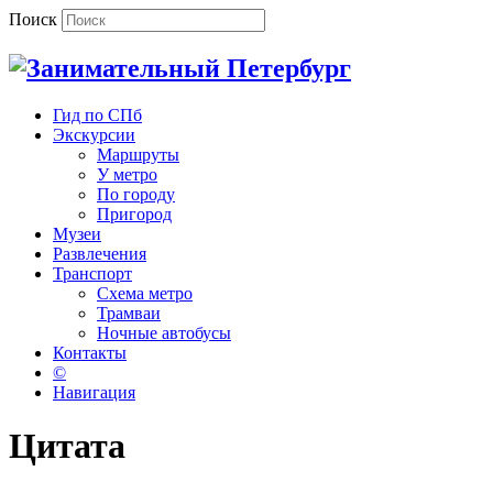
Поиск
Гид по СПб
Экскурсии
Маршруты
У метро
По городу
Пригород
Музеи
Развлечения
Транспорт
Схема метро
Трамваи
Ночные автобусы
Контакты
©
Навигация
Цитата