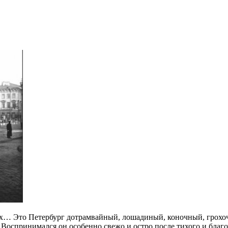
дах… Это Петербург дотрамвайный, лошадиный, коночный, грох
 Воспринимался он особенно свежо и остро после тихого и бла