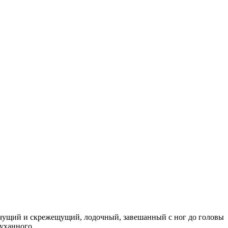
очущий и скрежещущий, лодочный, завешанный с ног до головы
гоуханного…