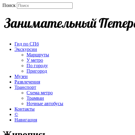
Поиск
Гид по СПб
Экскурсии
Маршруты
У метро
По городу
Пригород
Музеи
Развлечения
Транспорт
Схема метро
Трамваи
Ночные автобусы
Контакты
©
Навигация
Живопись