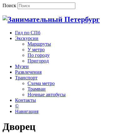
Поиск
Гид по СПб
Экскурсии
Маршруты
У метро
По городу
Пригород
Музеи
Развлечения
Транспорт
Схема метро
Трамваи
Ночные автобусы
Контакты
©
Навигация
Дворец