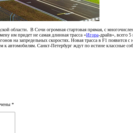
дской области. В Сочи огромная стартовая прямая, с многочисл
мену им придет не самая длинная трасса «
Игора
-драйв», всего 
обгонов на запредельных скоростях. Новая трасса в F1 появитс
м к автомобилям. Санкт-Петербург ждут по истине классные соб
ечены
*