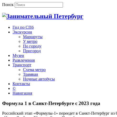
Поиск
Гид по СПб
Экскурсии
Маршруты
У метро
По городу
Пригород
Музеи
Развлечения
Транспорт
Схема метро
Трамваи
Ночные автобусы
Контакты
©
Навигация
Формула 1 в Санкт-Петербурге с 2023 года
Российский этап «Формулы-1» переедет в Санкт-Петербург из С