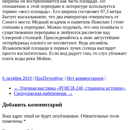
ширины он воспринимается как часть площади. По
отношению к этой переправе в литературе используется
термин «мост-площадь». Его ширина составляет 97,3 метра.
Бытует высказывание, что два императора отвернулись от
Синего моста: Медный всадник и памятник Николаю I стоят
спинами к переправе. Можно подумать, что они позабыли о
существовании переправы и любуются рассветом над
Северной столицей. Присоединяйтесь к ним: августейшие
петербуржцы плохого не посоветуют. Ведь ансамбль
Исаакиевской площади в первых лучах солнца выглядит
просто восхитительно. Если вид радует глаз, то слух ублажает
плеск воды реки Мойки.
6 октября 2019
|
ПроПетербург
|
Нет комментариев
|
←
Уличная выставка «РГИСИ-240, страницы истории».
Свердловская набережная.
→
Добавить комментарий
Ваш адрес email не будет опубликован.
Обязательные поля
помечены
*