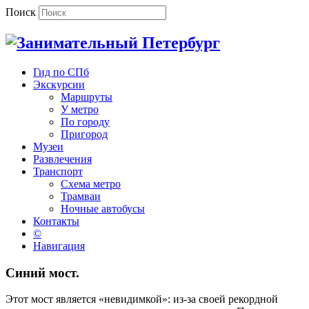
Поиск
Гид по СПб
Экскурсии
Маршруты
У метро
По городу
Пригород
Музеи
Развлечения
Транспорт
Схема метро
Трамваи
Ночные автобусы
Контакты
©
Навигация
Синий мост.
Этот мост является «невидимкой»: из-за своей рекордной