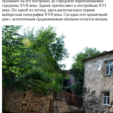
указывает на его постройку до городской перепланировки
середины XVII века. Здание причисляют к постройкам XVI
века. По одной из легенд, здесь располагалась первая
выборгская типография XVII века. Сегодня этот крошечный
дом с аутентичным средневековым обликом остается жилым.