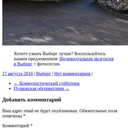
Хотите узнать Выборг лучше? Воспользуйтесь
нашим предложением:
Индивидуальная экскурсия
в Выборг
+ фотосессия.
17 августа 2016
|
Выборг
|
Нет комментариев
|
←
Коммунистический субботник
Пулковская обсерватория
→
Добавить комментарий
Ваш адрес email не будет опубликован.
Обязательные поля
помечены
*
Комментарий
*