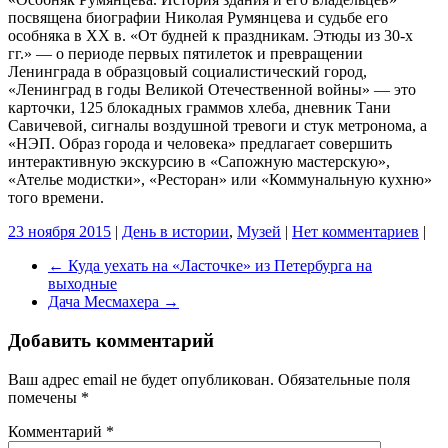
посвящена биографии Николая Румянцева и судьбе его
особняка в XX в. «От будней к праздникам. Этюды из 30-х
гг.» — о периоде первых пятилеток и превращении
Ленинграда в образцовый социалистический город,
«Ленинград в годы Великой Отечественной войны» — это
карточки, 125 блокадных граммов хлеба, дневник Тани
Савичевой, сигналы воздушной тревоги и стук метронома, а
«НЭП. Образ города и человека» предлагает совершить
интерактивную экскурсию в «Сапожную мастерскую»,
«Ателье модистки», «Ресторан» или «Коммунальную кухню»
того времени.
23 ноября 2015
|
День в истории
,
Музей
|
Нет комментариев
|
←
Куда уехать на «Ласточке» из Петербурга на
выходные
Дача Месмахера
→
Добавить комментарий
Ваш адрес email не будет опубликован.
Обязательные поля
помечены
*
Комментарий
*