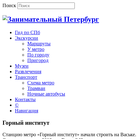
Поиск
Гид по СПб
Экскурсии
Маршруты
У метро
По городу
Пригород
Музеи
Развлечения
Транспорт
Схема метро
Трамваи
Ночные автобусы
Контакты
©
Навигация
Горный институт
Станцию метро «Горный институт» начали строить на Ваське.