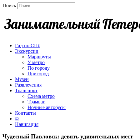
Поиск
Гид по СПб
Экскурсии
Маршруты
У метро
По городу
Пригород
Музеи
Развлечения
Транспорт
Схема метро
Трамваи
Ночные автобусы
Контакты
©
Навигация
Чудесный Павловск: девять удивительных мест