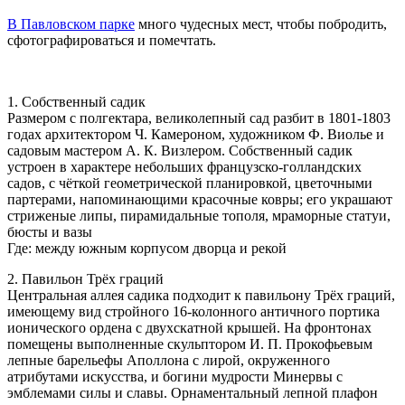
В Павловском парке
много чудесных мест, чтобы побродить,
сфотографироваться и помечтать.
1. Собственный садик
Размером с полгектара, великолепный сад разбит в 1801-1803
годах архитектором Ч. Камероном, художником Ф. Виолье и
садовым мастером А. К. Визлером. Собственный садик
устроен в характере небольших французско-голландских
садов, с чёткой геометрической планировкой, цветочными
партерами, напоминающими красочные ковры; его украшают
стриженые липы, пирамидальные тополя, мраморные статуи,
бюсты и вазы
Где: между южным корпусом дворца и рекой
2. Павильон Трёх граций
Центральная аллея садика подходит к павильону Трёх граций,
имеющему вид стройного 16-колонного античного портика
ионического ордена с двухскатной крышей. На фронтонах
помещены выполненные скульптором И. П. Прокофьевым
лепные барельефы Аполлона с лирой, окруженного
атрибутами искусства, и богини мудрости Минервы с
эмблемами силы и славы. Орнаментальный лепной плафон