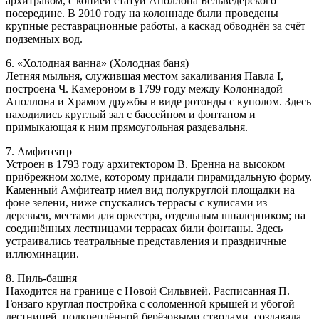
архитравом, с копией статуи Аполлона Бельведерского
посередине. В 2010 году на колоннаде были проведены
крупные реставрационные работы, а каскад обводнён за счёт
подземных вод.
6. «Холодная ванна» (Холодная баня)
Летняя мыльня, служившая местом закаливания Павла I,
построена Ч. Камероном в 1799 году между Колоннадой
Аполлона и Храмом дружбы в виде ротонды с куполом. Здесь
находились круглый зал с бассейном и фонтаном и
примыкающая к ним прямоугольная раздевальня.
7. Амфитеатр
Устроен в 1793 году архитектором В. Бренна на высоком
прибрежном холме, которому придали пирамидальную форму.
Каменный Амфитеатр имел вид полукруглой площадки на
фоне зелени, ниже спускались террасы с кулисами из
деревьев, местами для оркестра, отдельным шпалерником; на
соединённых лестницами террасах били фонтаны. Здесь
устраивались театральные представления и праздничные
иллюминации.
8. Пиль-башня
Находится на границе с Новой Сильвией. Расписанная П.
Гонзаго круглая постройка с соломенной крышей и убогой
лестницей, подкреплённой берёзовыми стволами, создавала