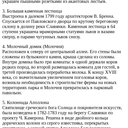
украшен пышными розетками из акантовых листьев.
3. Большая каменная лестница
Выстроена в далеком 1799 году архитектором В. Бренна.
Спускается от Павловского дворца по крутому береговому
склону в долину реки Славянки. Каменная лестница в 64
ступени украшена мраморными статуями львов и вазами
сверху, и парами чугунных львов снизу.
4. Молочный домик (Молочня)
Расположен к северу от центральной аллеи. Его стены были
сложены из булыжного камня, крыша сделана из соломы.
Внутри домика было три комнаты: в одной держали коров
редких пород, во второй размещалась комната для гостей, в
третей производилась переработка молока. К концу XVIII
века, со значительным увеличением поголовья коров,
возникла необходимость в строительстве фермы на новых
территориях парка и Молочня превратилась в парковый
павильон.
5. Колоннада Аполлона
Святилище греческого бога Солнца и покровителя искусств,
была возведена в 1782-1783 году на берегу Славянки по
проекту Ч. Камерона. Решена в виде двойного кольца
дорических колонн из серого известняка, перекрытых