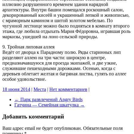
иллюзию разрушенного временем здания нарядной
архитектуры. Внутри башни помещался роскошный салон,
декорированный кисеёй и украшенный лепкой и живописью,
с мраморным камином и шитой золотом мебелью. По
чугунной лестнице можно было подняться в комнату второго
этажа, где любила отдыхать Мария Фёдоровна, игравшая роль
маркизы, ушедшей на лоно сельской природы.
9. Тройная липовая аллея
Ведёт от дворца к Парадному полю. Ряды старинных лип
разделяют аллею на три части: широкую в центре,
предназначавшуюся для проезда экипажей, и две узкие,
служившие пешеходными дорожками. Осенью, когда с
деревьев облетает желтая и багряная листва, гулять по аллее
особое удовольствие.
18 июня 2014
|
Места
|
Нет комментариев
|
←
Парк развлечений Angry Birds
Гатчина — Семейная шкатулка
→
Добавить комментарий
Ваш адрес email не будет опубликован.
Обязательные поля
помечены
*