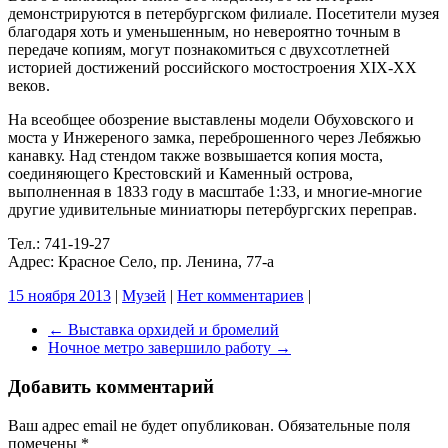
демонстрируются в петербургском филиале. Посетители музея
благодаря хоть и уменьшенным, но невероятно точным в
передаче копиям, могут познакомиться с двухсотлетней
историей достижений российского мостостроения XIX-XX
веков.
На всеобщее обозрение выставлены модели Обуховского и
моста у Инжереного замка, переброшенного через Лебяжью
канавку. Над стендом также возвышается копия моста,
соединяющего Крестовский и Каменный острова,
выполненная в 1833 году в масштабе 1:33, и многие-многие
другие удивительные миниатюры петербургских переправ.
Тел.: 741-19-27
Адрес: Красное Село, пр. Ленина, 77-а
15 ноября 2013
|
Музей
|
Нет комментариев
|
←
Выставка орхидей и бромелий
Ночное метро завершило работу
→
Добавить комментарий
Ваш адрес email не будет опубликован.
Обязательные поля
помечены
*