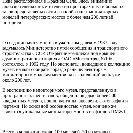
Неве расположился в Красном Cеле. Здесь вниманию
любознательных посетителей на просторах шести больших
залов представлены сотни разнообразных миниатюрных
моделей петербургских мостов с более чем 200 летней
историей.
О создании музея мостов в уже таком далеком 1987 году
задумалось Министерство путей сообщения и транспортного
строительства СССР. Открытие комплекса под крышей
административного корпуса ОАО «Мостоотряд №19»
состоялось в 1992 году. Но экспонаты, вошедшие в коллекцию
музея, начали собирать гораздо раньше: некоторым
миниатюрным моделям мостов на сегодняшний день уже
около 200 лет.
В экспозицию неповторимого музея, представленную в
пространствах шести залов, общей площадью более 500
квадратных метров, вошли картины, акварели, фотографии и
чертежи. Но основной особенностью музея, кончено же,
являются уникальные миниатюры мостов из фондов ЦМЖТ.
Всего в коллекции около 100 моделей, 50 из которых