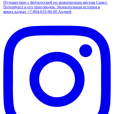
Путешествие с фотосессией по живописным местам Санкт-
Петербурга и его пригородов. Увлекательная история в
ярких кадрах +7-904-633-90-00 Андрей