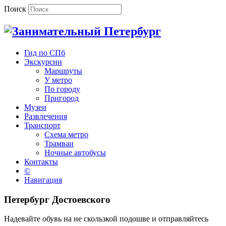
Поиск
Гид по СПб
Экскурсии
Маршруты
У метро
По городу
Пригород
Музеи
Развлечения
Транспорт
Схема метро
Трамваи
Ночные автобусы
Контакты
©
Навигация
Петербург Достоевского
Надевайте обувь на не скользкой подошве и отправляйтесь