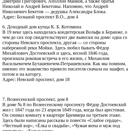
Дмитрий Григорович, Аполлон Майков, а также братья
Николай и Андрей Бекетовы. Напомню, что Андрей
Николаевич Бекетов — дедушка Александра Блока.
Адрес: Большой проспект В.О., дом 4
6. Доходный дом купца К. Б. Котомина
В 19 веке здесь находилась кондитерская Вольфа и Беранже, о
чем до сих пор свидетельствуют две вывески на доме: одна со
стороны Невского проспекта, другая — со стороны
набережной реки Мойки. Здесь любил бывать Фёдор
Михайлович Достоевский и здесь, весной 1846 года,
произошла роковая встреча в его жизни, с Михаилом
Васильевичем Буташевичем-Петрашевским. Как мы помним,
именно это знакомство привело писателя сначала на эшафот, а
потом и на каторгу.
Адрес: Невский проспект, дом 18
7. Вознесенский проспект, дом 8
В доме № 8 по Вознесенскому проспекту Фёдор Достоевский
жил с 1847 года по 23 апреля 1849 года, когда был арестован.
Он снимал комнату в квартире Бреммера на третьем этаже.
Здесь были написаны рассказы и повести «Слабое сердце»,
«Честный вор», «Ёлка и свадьба», «Чужая жена и муж под
кроватью», «Белые ночи».