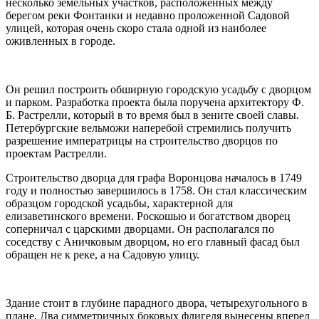
несколько земельных участков, расположенных между
берегом реки Фонтанки и недавно проложенной Садовой
улицей, которая очень скоро стала одной из наиболее
оживленных в городе.
Он решил построить обширную городскую усадьбу с дворцом
и парком. Разработка проекта была поручена архитектору Ф.
Б. Растрелли, который в то время был в зените своей славы.
Петербургские вельможи наперебой стремились получить
разрешение императрицы на строительство дворцов по
проектам Растрелли.
Строительство дворца для графа Воронцова началось в 1749
году и полностью завершилось в 1758. Он стал классическим
образцом городской усадьбы, характерной для
елизаветинского времени. Роскошью и богатством дворец
соперничал с царскими дворцами. Он располагался по
соседству с Аничковым дворцом, но его главный фасад был
обращен не к реке, а на Садовую улицу.
Здание стоит в глубине парадного двора, четырехугольного в
плане. Два симметричных боковых флигеля вынесены вперед