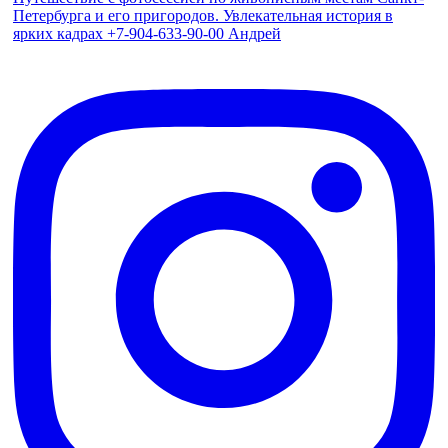
Петербурга и его пригородов. Увлекательная история в
ярких кадрах +7-904-633-90-00 Андрей