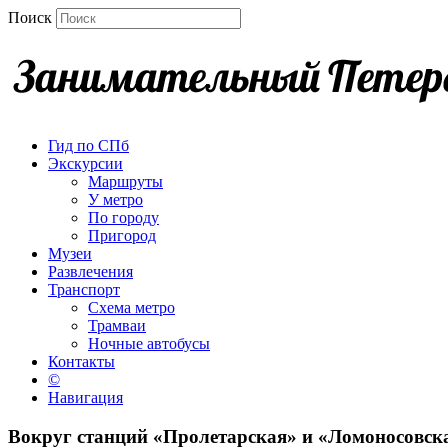
Поиск
Гид по СПб
Экскурсии
Маршруты
У метро
По городу
Пригород
Музеи
Развлечения
Транспорт
Схема метро
Трамваи
Ночные автобусы
Контакты
©
Навигация
Вокруг станций «Пролетарская» и «Ломоносовск