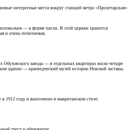
 новые интересные места вокруг станций метро «Пролетарская»
колокольня — в форме пасхи. В этой церкви хранится
я и очень почитаемая.
х Обуховского завода — в отдельных квартирах жили четыре
ском здании — краеведческий музей истории Невской заставы.
в 1912 году и выполнено в мавританском стиле.
льный трест и общежитие.