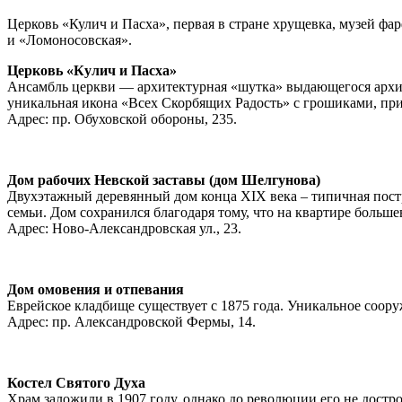
Церковь «Кулич и Пасха», первая в стране хрущевка, музей ф
и «Ломоносовская».
Церковь «Кулич и Пасха»
Ансамбль церкви — архитектурная «шутка» выдающегося архите
уникальная икона «Всех Скорбящих Радость» с грошиками, при
Адрес: пр. Обуховской обороны, 235.
Дом рабочих Невской заставы (дом Шелгунова)
Двухэтажный деревянный дом конца XIX века – типичная постр
семьи. Дом сохранился благодаря тому, что на квартире больш
Адрес: Ново-Александровская ул., 23.
Дом омовения и отпевания
Еврейское кладбище существует с 1875 года. Уникальное соор
Адрес: пр. Александровской Фермы, 14.
Костел Святого Духа
Храм заложили в 1907 году, однако до революции его не достр