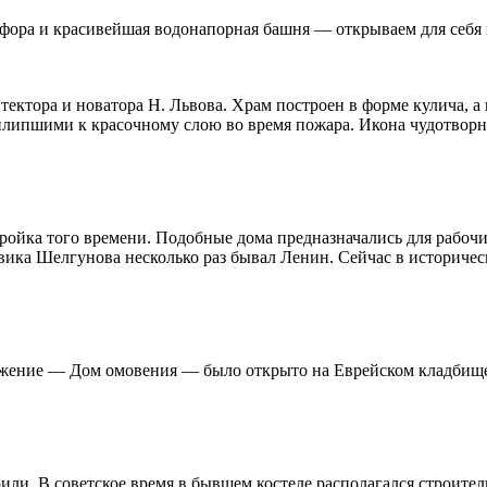
арфора и красивейшая водонапорная башня — открываем для себя
ктора и новатора Н. Львова. Храм построен в форме кулича, а 
липшими к красочному слою во время пожара. Икона чудотворна
ойка того времени. Подобные дома предназначались для рабочи
евика Шелгунова несколько раз бывал Ленин. Сейчас в историче
ужение — Дом омовения — было открыто на Еврейском кладбище 
оили. В советское время в бывшем костеле располагался строите