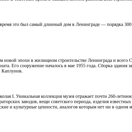
 то время это был самый длинный дом в Ленинграде — порядка 3
ом новой эпохи в жилищном строительстве Ленинграда и всего 
та. Его сооружение началось в мае 1955 года. Сборка здания за
. Каплунов.
колая I. Уникальная коллекция музея отражает почти 260-летню
раторских заводов, вещи советского периода, изделия известны
ские и культурные ценности, аналогов которым нет ни в одном м