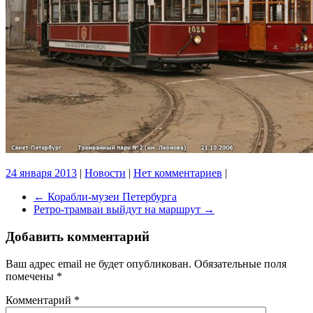
24 января 2013
|
Новости
|
Нет комментариев
|
←
Корабли-музеи Петербурга
Ретро-трамваи выйдут на маршрут
→
Добавить комментарий
Ваш адрес email не будет опубликован.
Обязательные поля
помечены
*
Комментарий
*