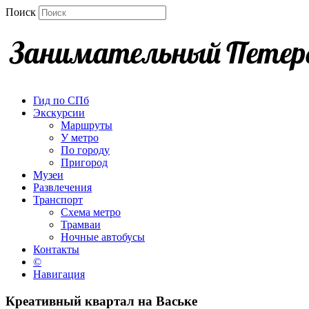
Поиск
Гид по СПб
Экскурсии
Маршруты
У метро
По городу
Пригород
Музеи
Развлечения
Транспорт
Схема метро
Трамваи
Ночные автобусы
Контакты
©
Навигация
Креативный квартал на Ваське