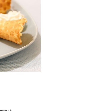
ечены
*