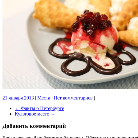
21 января 2013
|
Места
|
Нет комментариев
|
←
Факты о Петербурге
Культовое место
→
Добавить комментарий
Ваш адрес email не будет опубликован.
Обязательные поля пом