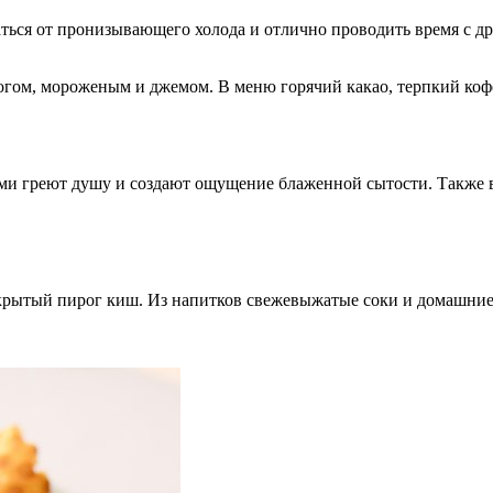
саться от пронизывающего холода и отлично проводить время с
огом, мороженым и джемом. В меню горячий какао, терпкий ко
ами греют душу и создают ощущение блаженной сытости. Также 
ткрытый пирог киш. Из напитков свежевыжатые соки и домашни