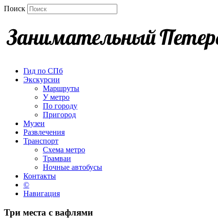
Поиск
Гид по СПб
Экскурсии
Маршруты
У метро
По городу
Пригород
Музеи
Развлечения
Транспорт
Схема метро
Трамваи
Ночные автобусы
Контакты
©
Навигация
Три места с вафлями