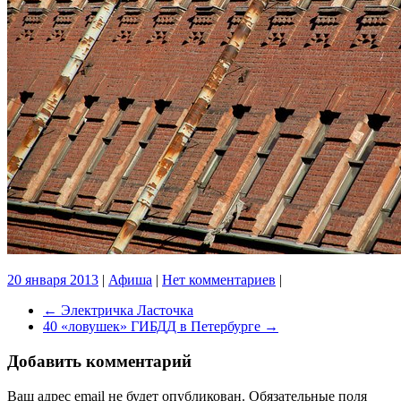
20 января 2013
|
Афиша
|
Нет комментариев
|
←
Электричка Ласточка
40 «ловушек» ГИБДД в Петербурге
→
Добавить комментарий
Ваш адрес email не будет опубликован.
Обязательные поля