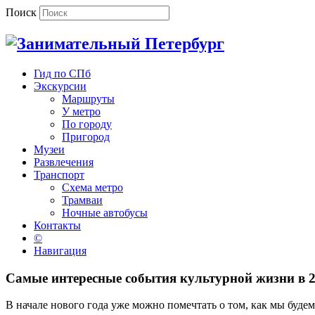
Поиск
Гид по СПб
Экскурсии
Маршруты
У метро
По городу
Пригород
Музеи
Развлечения
Транспорт
Схема метро
Трамваи
Ночные автобусы
Контакты
©
Навигация
Самые интересные события культурной жизни в 2
В начале нового года уже можно помечтать о том, как мы буде