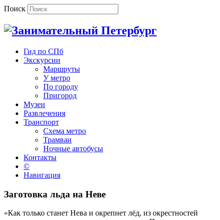
Поиск
Гид по СПб
Экскурсии
Маршруты
У метро
По городу
Пригород
Музеи
Развлечения
Транспорт
Схема метро
Трамваи
Ночные автобусы
Контакты
©
Навигация
Заготовка льда на Неве
«Как только станет Нева и окрепнет лёд, из окрестностей