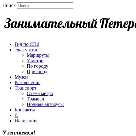
Поиск
Гид по СПб
Экскурсии
Маршруты
У метро
По городу
Пригород
Музеи
Развлечения
Транспорт
Схема метро
Трамваи
Ночные автобусы
Контакты
©
Навигация
Утепляемся!