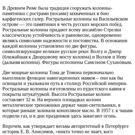
В Древнем Риме была традиция сооружать колонны-
памятники с рострами (носами) захваченных в бою
карфагенских галер. Ростральные колонны на Васильевском
острове — это памятники в честь русских морских побед.
Ростральные колонны придают всему ансамблю Стрелки
классическую устойчивость и равновесие, одновременно
являясь символами надежности и постоянства. В основании
каждой колонны установлено по две фигуры,
символизирующие великие русские реки: Волгу и Днепр
(ближайшая к Дворцовому мосту колонна) и Волхов и Неву
(дальняя колонна). Фигуры исполнены Самсоном Сухановым.
Две мощные колонны Тома де Томона первоначально
выполняли функции навигационных маяков – они как бы
освещали и указывали путь в столицу Российской империи.
Ростральные колонны изготовлены из пудостского камня и
покрыты штукатуркой. Высота Ростральные колонн
составляет 32 м. На верхних площадках колонн
металлические треножники держат чаши-светильники, в
которые раньше заливали конопляное масло. В 1957 г. к чашам
подвели газ, и в дни праздников здесь зажигают огонь.
Впрочем, как утверждает весьма авторитетный в Петербурге
историк Е. В. Анисимов, «никто точно не знает, кого