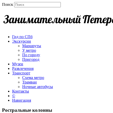
Поиск
Гид по СПб
Экскурсии
Маршруты
У метро
По городу
Пригород
Музеи
Развлечения
Транспорт
Схема метро
Трамваи
Ночные автобусы
Контакты
©
Навигация
Ростральные колонны