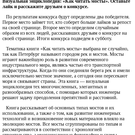
Визуальная энциклопедия: «Как читать мосты». Оставьте
лайк и расскажите друзьям о конкурсе.
По результатам конкурса будут определены два победителя.
Первое место займет тот, кто соберет больше лайков за репост
на своей странице. Второе место определим случайным
образом из всех людей, рассказавших друзьям о конкурсе на
своей странице. Итоги конкурса подведем в субботу.
Тематика книги «Как читать мосты» выбрана не случайно,
так как Петербург называют городом рек и мостов. Мосты
играют важнейшую роль в развитии современного
индустриального мира, являясь частью его транспортной
инфраструктуры. Когда-то они соединяли берега рек и имели
исключительно местное значение, а сегодня они пересекают
моря и связывают страны. Эта книга — визуальная
энциклопедия тех многочисленных, элегантных и
разнообразных способов, с помощью которых инженеры
решают задачу преодоления препятствий и расстояний.
Книга рассказывает об основных типах мостов и их
использовании, а также о том, как развитие инженерных
технологий и возникновение новых материалов влияло на
эволюцию мостов. Все мосты сгруппированы по типам и
рассматриваются в соответствии с хронологией
строительства, а многочисленные фотографии и схемы