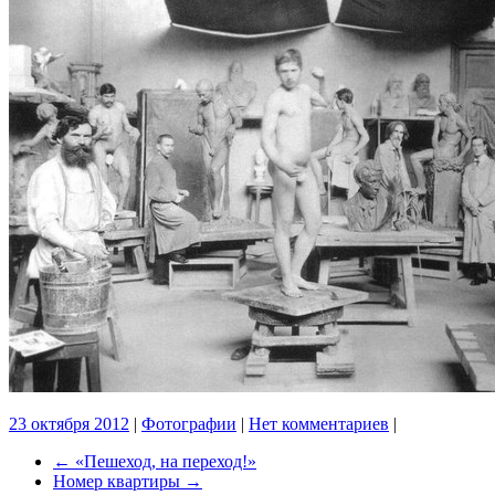
23 октября 2012
|
Фотографии
|
Нет комментариев
|
←
«Пешеход, на переход!»
Номер квартиры
→