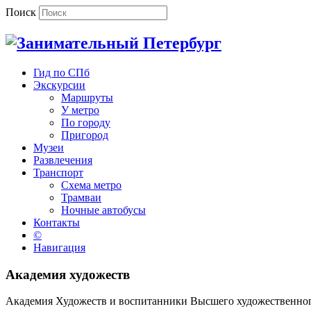
Поиск
Гид по СПб
Экскурсии
Маршруты
У метро
По городу
Пригород
Музеи
Развлечения
Транспорт
Схема метро
Трамваи
Ночные автобусы
Контакты
©
Навигация
Академия художеств
Академия Художеств и воспитанники Высшего художественного