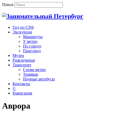
Поиск
Гид по СПб
Экскурсии
Маршруты
У метро
По городу
Пригород
Музеи
Развлечения
Транспорт
Схема метро
Трамваи
Ночные автобусы
Контакты
©
Навигация
Аврора