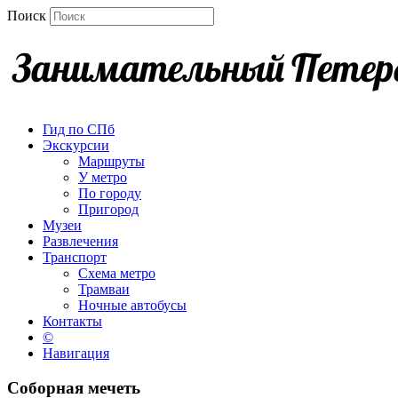
Поиск
Гид по СПб
Экскурсии
Маршруты
У метро
По городу
Пригород
Музеи
Развлечения
Транспорт
Схема метро
Трамваи
Ночные автобусы
Контакты
©
Навигация
Соборная мечеть