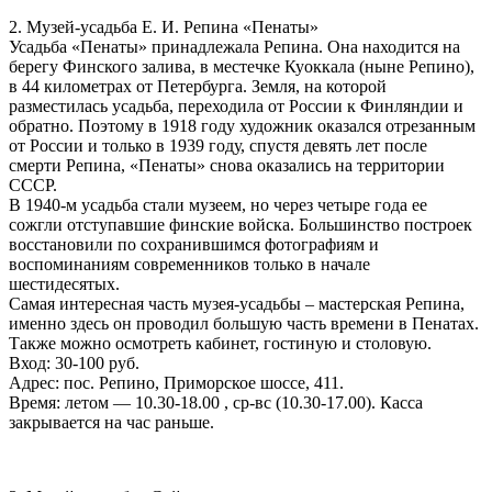
2. Музей-усадьба Е. И. Репина «Пенаты»
Усадьба «Пенаты» принадлежала Репина. Она находится на
берегу Финского залива, в местечке Куоккала (ныне Репино),
в 44 километрах от Петербурга. Земля, на которой
разместилась усадьба, переходила от России к Финляндии и
обратно. Поэтому в 1918 году художник оказался отрезанным
от России и только в 1939 году, спустя девять лет после
смерти Репина, «Пенаты» снова оказались на территории
СССР.
В 1940-м усадьба стали музеем, но через четыре года ее
сожгли отступавшие финские войска. Большинство построек
восстановили по сохранившимся фотографиям и
воспоминаниям современников только в начале
шестидесятых.
Самая интересная часть музея-усадьбы – мастерская Репина,
именно здесь он проводил большую часть времени в Пенатах.
Также можно осмотреть кабинет, гостиную и столовую.
Вход: 30-100 руб.
Адрес: пос. Репино, Приморское шоссе, 411.
Время: летом — 10.30-18.00 , ср-вс (10.30-17.00). Касса
закрывается на час раньше.