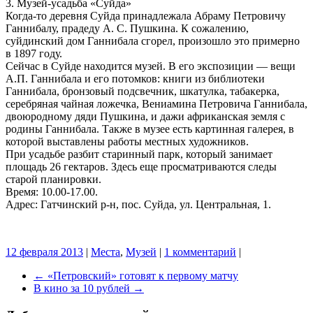
3. Музей-усадьба «Суйда»
Когда-то деревня Суйда принадлежала Абраму Петровичу
Ганнибалу, прадеду А. С. Пушкина. К сожалению,
суйдинский дом Ганнибала сгорел, произошло это примерно
в 1897 году.
Сейчас в Суйде находится музей. В его экспозиции — вещи
А.П. Ганнибала и его потомков: книги из библиотеки
Ганнибала, бронзовый подсвечник, шкатулка, табакерка,
серебряная чайная ложечка, Вениамина Петровича Ганнибала,
двоюродному дяди Пушкина, и дажи африканская земля с
родины Ганнибала. Также в музее есть картинная галерея, в
которой выставлены работы местных художников.
При усадьбе разбит старинный парк, который занимает
площадь 26 гектаров. Здесь еще просматриваются следы
старой планировки.
Время: 10.00-17.00.
Адрес: Гатчинский р-н, пос. Суйда, ул. Центральная, 1.
12 февраля 2013
|
Места
,
Музей
|
1 комментарий
|
←
«Петровский» готовят к первому матчу
В кино за 10 рублей
→