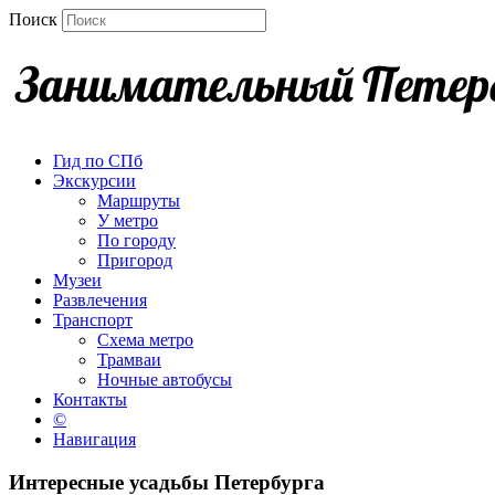
Поиск
Гид по СПб
Экскурсии
Маршруты
У метро
По городу
Пригород
Музеи
Развлечения
Транспорт
Схема метро
Трамваи
Ночные автобусы
Контакты
©
Навигация
Интересные усадьбы Петербурга