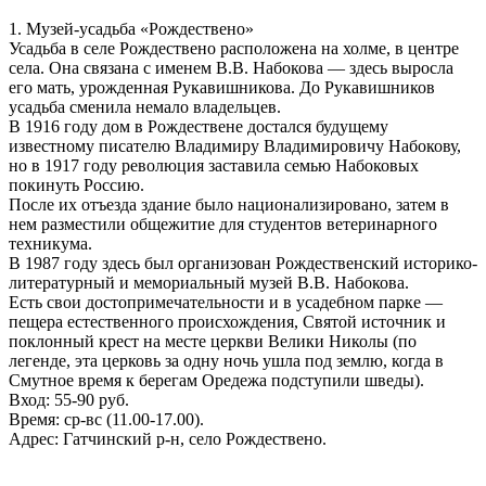
1. Музей-усадьба «Рождествено»
Усадьба в селе Рождествено расположена на холме, в центре
села. Она связана с именем В.В. Набокова — здесь выросла
его мать, урожденная Рукавишникова. До Рукавишников
усадьба сменила немало владельцев.
В 1916 году дом в Рождествене достался будущему
известному писателю Владимиру Владимировичу Набокову,
но в 1917 году революция заставила семью Набоковых
покинуть Россию.
После их отъезда здание было национализировано, затем в
нем разместили общежитие для студентов ветеринарного
техникума.
В 1987 году здесь был организован Рождественский историко-
литературный и мемориальный музей В.В. Набокова.
Есть свои достопримечательности и в усадебном парке —
пещера естественного происхождения, Святой источник и
поклонный крест на месте церкви Велики Николы (по
легенде, эта церковь за одну ночь ушла под землю, когда в
Смутное время к берегам Оредежа подступили шведы).
Вход: 55-90 руб.
Время: ср-вс (11.00-17.00).
Адрес: Гатчинский р-н, село Рождествено.