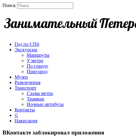
Поиск
Гид по СПб
Экскурсии
Маршруты
У метро
По городу
Пригород
Музеи
Развлечения
Транспорт
Схема метро
Трамваи
Ночные автобусы
Контакты
©
Навигация
ВКонтакте заблокировал приложения