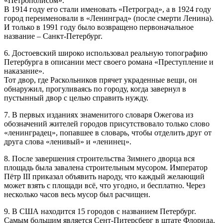
«Петрополисом».
В 1914 году его стали именовать «Петроград», а в 1924 году
город переименовали в «Ленинград» (после смерти Ленина).
И только в 1991 году было возвращено первоначальное
название – Санкт-Петербург.
6. Достоевский широко использовал реальную топографию
Петербурга в описании мест своего романа «Преступление и
наказание».
Тот двор, где Раскольников прячет украденные вещи, он
обнаружил, прогуливаясь по городу, когда завернул в
пустынный двор с целью справить нужду.
7. В первых изданиях знаменитого словаря Ожегова из
обозначений жителей городов присутствовало только слово
«ленинградец», попавшее в словарь, чтобы отделить друг от
друга слова «ленивый» и «ленинец».
8. После завершения строительства Зимнего дворца вся
площадь была завалена строительным мусором. Император
Пётр III приказал объявить народу, что каждый желающий
может взять с площади всё, что угодно, и бесплатно. Через
несколько часов весь мусор был расчищен.
9. В США находится 15 городов с названием Петербург.
Самым большим является Сент-Питерсберг в штате Флорида,