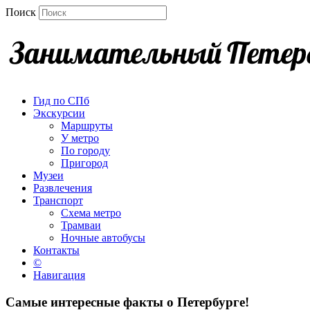
Поиск
Гид по СПб
Экскурсии
Маршруты
У метро
По городу
Пригород
Музеи
Развлечения
Транспорт
Схема метро
Трамваи
Ночные автобусы
Контакты
©
Навигация
Самые интересные факты о Петербурге!