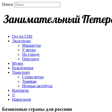
Поиск
Гид по СПб
Экскурсии
Маршруты
У метро
По городу
Пригород
Музеи
Развлечения
Транспорт
Схема метро
Трамваи
Ночные автобусы
Контакты
©
Навигация
Безвизовые страны для россиян