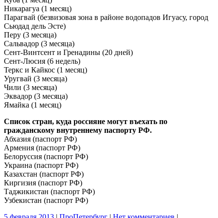
Никарагуа (1 месяц)
Парагвай (безвизовая зона в районе водопадов Игуасу, город
Сьюдад дель Эсте)
Перу (3 месяца)
Сальвадор (3 месяца)
Сент-Винтсент и Гренадины (20 дней)
Сент-Люсия (6 недель)
Теркс и Кайкос (1 месяц)
Уругвай (3 месяца)
Чили (3 месяца)
Эквадор (3 месяца)
Ямайка (1 месяц)
Список стран, куда россияне могут въехать по
гражданскому внутреннему паспорту РФ.
Абхазия (паспорт РФ)
Армения (паспорт РФ)
Белоруссия (паспорт РФ)
Украина (паспорт РФ)
Казахстан (паспорт РФ)
Киргизия (паспорт РФ)
Таджикистан (паспорт РФ)
Узбекистан (паспорт РФ)
5 февраля 2013
|
ПроПетербург
|
Нет комментариев
|