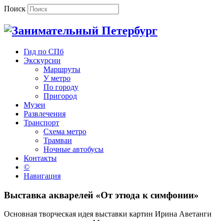
Поиск
Гид по СПб
Экскурсии
Маршруты
У метро
По городу
Пригород
Музеи
Развлечения
Транспорт
Схема метро
Трамваи
Ночные автобусы
Контакты
©
Навигация
Выставка акварелей «От этюда к симфонии»
Основная творческая идея выставки картин Ирина Аветанги