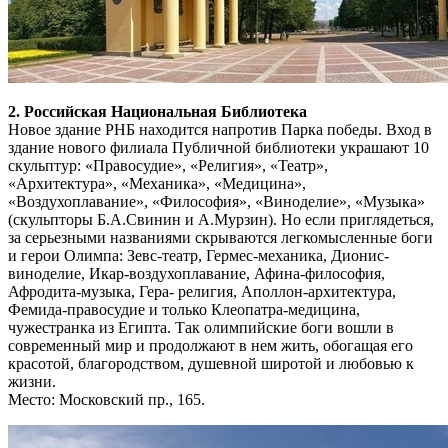
2. Российская Национальная Библиотека
Новое здание РНБ находится напротив Парка победы. Вход в
здание нового филиала Публичной библиотеки украшают 10
скульптур: «Правосудие», «Религия», «Театр»,
«Архитектура», «Механика», «Медицина»,
«Воздухоплавание», «Философия», «Виноделие», «Музыка»
(скульпторы Б.А.Свинин и А.Мурзин). Но если приглядеться,
за серьезными названиями скрываются легкомысленные боги
и герои Олимпа: Зевс-театр, Гермес-механика, Дионис-
виноделие, Икар-воздухоплавание, Афина-философия,
Афродита-музыка, Гера- религия, Аполлон-архитектура,
Фемида-правосудие и только Клеопатра-медицина,
чужестранка из Египта. Так олимпийские боги вошли в
современный мир и продолжают в нем жить, обогащая его
красотой, благородством, душевной широтой и любовью к
жизни.
Место: Московский пр., 165.