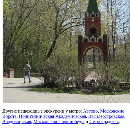
Другие пешеходные экскурсии у метро:
Автово
,
Московские
Ворота
,
Политехническая-Академическая
,
Василеостровская
,
Владимирская
,
Московская-Парк победы
и
Петроградская
.