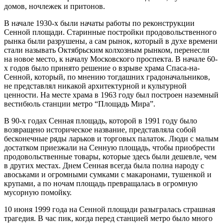
домов, ночлежек и притонов.
В начале 1930-х были начаты работы по реконструкции
Сенной площади. Старинные постройки продовольственного
рынка были разрушены, а сам рынок, который в духе времени
стали называть Октябрьским колхозным рынком, перенесли
на новое место, к началу Московского проспекта. В начале 60-
х годов было принято решение о взрыве храма Спаса-на-
Сенной, который, по мнению тогдашних градоначальников,
не представлял никакой архитектурной и культурной
ценности. На месте храма в 1963 году был построен наземный
вестибюль станции метро “Площадь Мира”.
В 90-х годах Сенная площадь, которой в 1991 году было
возвращено историческое название, представляла собой
бесконечные ряды ларьков и торговых палаток. Люди с малым
достатком приезжали на Сенную площадь, чтобы приобрести
продовольственные товары, которые здесь были дешевле, чем
в других местах. Днем Сенная всегда была полна народу с
авоськами и огромными сумками с макаронами, тушенкой и
крупами, а по ночам площадь превращалась в огромную
мусорную помойку.
10 июня 1999 года на Сенной площади разыгралась страшная
трагедия. В час пик, когда перед станцией метро было много