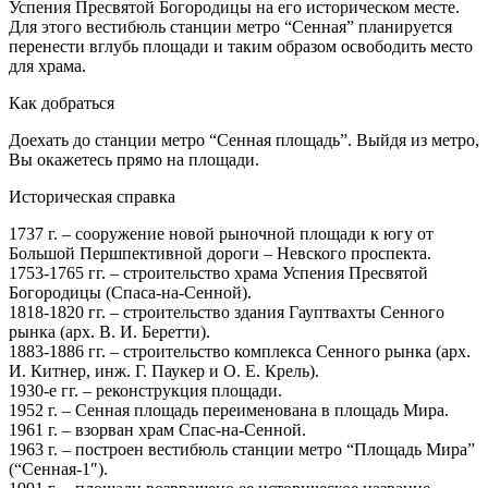
Успения Пресвятой Богородицы на его историческом месте.
Для этого вестибюль станции метро “Сенная” планируется
перенести вглубь площади и таким образом освободить место
для храма.
Как добраться
Доехать до станции метро “Сенная площадь”. Выйдя из метро,
Вы окажетесь прямо на площади.
Историческая справка
1737 г. – сооружение новой рыночной площади к югу от
Большой Першпективной дороги – Невского проспекта.
1753-1765 гг. – строительство храма Успения Пресвятой
Богородицы (Спаса-на-Сенной).
1818-1820 гг. – строительство здания Гауптвахты Сенного
рынка (арх. В. И. Беретти).
1883-1886 гг. – строительство комплекса Сенного рынка (арх.
И. Китнер, инж. Г. Паукер и О. Е. Крель).
1930-е гг. – реконструкция площади.
1952 г. – Сенная площадь переименована в площадь Мира.
1961 г. – взорван храм Спас-на-Сенной.
1963 г. – построен вестибюль станции метро “Площадь Мира”
(“Сенная-1″).