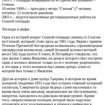
1991 г. – площади возвращено ее историческое название –
Сенная.
10 июня 1999 г. – трагедия у метро “Сенная” (7 человек
погибло, 12 получили ранения).
2003 г. – ведутся масштабные реставрационные работы на
Сенной площади.
Легенды и мифы
Одна из историй вокруг Сенной площади связана со Спасом-
на-Сенной, который стоял здесь до 1961 года. Рядом с храмом
Успения Пресвятой Богородицы возвышалась сорокаметровая
трехъярусная колокольня, самый большой колокол которой
весил 542 пуда (почти 9 тонн). В Петербурге говорили, что
при жизни Саввы Яковлева, на деньги которого был построен
храм, в колокол звонили только по его личному разрешению,
и что язык у этого колокола был связан цепью, ключ от
которой был только у Яковлева.
Другая история о доме купца Таирова, в котором во время
холерной эпидемии 1831 года был устроен главный холерный
госпиталь. Смертность среди бедных слоев населения в то
время была очень высокая, медицинское же обслуживание,
напротив, находилось на довольно низком уровне. Кроме
того, свирепствовала полиция, которой было поручено
отправлять всех подозреваемых в переносе инфекции в