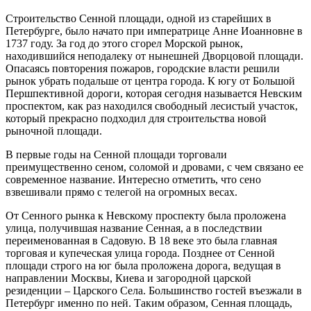
Строительство Сенной площади, одной из старейших в
Петербурге, было начато при императрице Анне Иоанновне в
1737 году. За год до этого сгорел Морской рынок,
находившийся неподалеку от нынешней Дворцовой площади.
Опасаясь повторения пожаров, городские власти решили
рынок убрать подальше от центра города. К югу от Большой
Першпективной дороги, которая сегодня называется Невским
проспектом, как раз находился свободный лесистый участок,
который прекрасно подходил для строительства новой
рыночной площади.
В первые годы на Сенной площади торговали
преимущественно сеном, соломой и дровами, с чем связано ее
современное название. Интересно отметить, что сено
взвешивали прямо с телегой на огромных весах.
От Сенного рынка к Невскому проспекту была проложена
улица, получившая название Сенная, а в последствии
переименованная в Садовую. В 18 веке это была главная
торговая и купеческая улица города. Позднее от Сенной
площади строго на юг была проложена дорога, ведущая в
направлении Москвы, Киева и загородной царской
резиденции – Царского Села. Большинство гостей въезжали в
Петербург именно по ней. Таким образом, Сенная площадь,