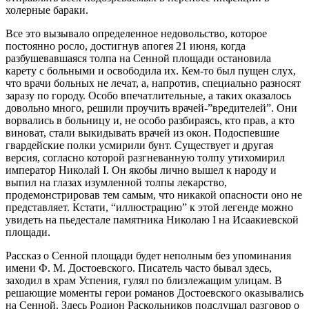
холерные бараки.
Все это вызывало определенное недовольство, которое
постоянно росло, достигнув апогея 21 июня, когда
разбушевавшаяся толпа на Сенной площади остановила
карету с больными и освободила их. Кем-то был пущен слух,
что врачи больных не лечат, а, напротив, специально разносят
заразу по городу. Особо впечатлительные, а таких оказалось
довольно много, решили проучить врачей-”вредителей”. Они
ворвались в больницу и, не особо разбираясь, кто прав, а кто
виноват, стали выкидывать врачей из окон. Подоспевшие
гвардейские полки усмирили бунт. Существует и другая
версия, согласно которой разгневанную толпу утихомирил
император Николай I. Он якобы лично вышел к народу и
выпил на глазах изумленной толпы лекарство,
продемонстрировав тем самым, что никакой опасности оно не
представляет. Кстати, “иллюстрацию” к этой легенде можно
увидеть на пьедестале памятника Николаю I на Исаакиевской
площади.
Рассказ о Сенной площади будет неполным без упоминания
имени Ф. М. Достоевского. Писатель часто бывал здесь,
заходил в храм Успения, гулял по близлежащим улицам. В
решающие моменты герои романов Достоевского оказывались
на Сенной. Здесь Родион Раскольников подслушал разговор о