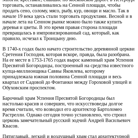
торговать, останавливались на Сенной площади, чтобы
продать сено, солому, мясо, рыбу, кур, овощи и масло. Так в
начале 19 века здесь стали торговать продуктами. Весной и в
начале лета на Сенном рынке можно было также купить
деревья и цветы. В это время правая сторона площади
превращалась в импровизированный сад, который, как
правило, исчезал к Троицыну дню.
В 1740-х годах было начато строительство деревянной церкви
Сретения Господня, которая вскоре, правда, была разобрана.
На ее месте в 1753-1765 годах вырос каменный храм Успения
Пресвятой Богородицы, построенный на средства известного
купца-миллионщика Саввы Яковлева, которому
принадлежала южная половина Сенной площади и весь
квартал от Садовой до Фонтанки между Гороховой улицей и
Обуховским проспектом.
Барочный храм Успения Пресвятой Богородицы был
настолько красив и совершен, что искусствоведы долгое
время считали, что возводил его архитектор Бартоломео
Растрелли. Однако сегодня точно установлено, что строил
церковь замечательный русский зодчий Андрей Васильевич
Квасов.
Пятиглавый, легкий и воздушный храм стал архитектурной