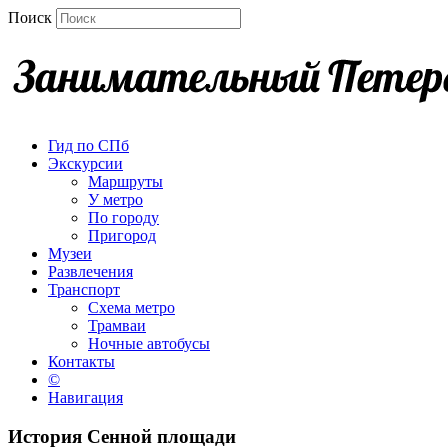
Поиск
Гид по СПб
Экскурсии
Маршруты
У метро
По городу
Пригород
Музеи
Развлечения
Транспорт
Схема метро
Трамваи
Ночные автобусы
Контакты
©
Навигация
История Сенной площади