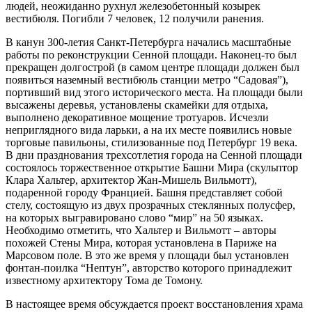
людей, неожиданно рухнул железобетонный козырек
вестибюля. Погибли 7 человек, 12 получили ранения.
В канун 300-летия Санкт-Петербурга начались масштабные
работы по реконструкции Сенной площади. Наконец-то был
прекращен долгострой (в самом центре площади должен был
появиться наземный вестибюль станции метро “Садовая”),
портивший вид этого исторического места. На площади были
высажены деревья, установлены скамейки для отдыха,
выполнено декоративное мощение тротуаров. Исчезли
неприглядного вида ларьки, а на их месте появились новые
торговые павильоны, стилизованные под Петербург 19 века.
В дни празднования трехсотлетия города на Сенной площади
состоялось торжественное открытие Башни Мира (скульптор
Клара Хальтер, архитектор Жан-Мишель Вильмотт),
подаренной городу Францией. Башня представляет собой
стелу, состоящую из двух прозрачных стеклянных полусфер,
на которых выгравировано слово “мир” на 50 языках.
Необходимо отметить, что Хальтер и Вильмотт – авторы
похожей Стены Мира, которая установлена в Париже на
Марсовом поле. В это же время у площади был установлен
фонтан-поилка “Нептун”, авторство которого принадлежит
известному архитектору Тома де Томону.
В настоящее время обсуждается проект восстановления храма