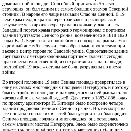
доминантной площади. Способный принять до 5 тысяч
верующих, он был одним из самых больших храмов Северной
столицы. В народе его чаще называли Спас-на-Сенной. В 19
веке храм неоднократно перестраивался и расширялся, в
результате чего архитектура храма несколько утяжелилась.
Западный портал храма прекрасно гармонировал с портиком
здания Гауптвахты Сенного рынка, возведенного в 1818-1820
годах В. И. Беретти для полицейского надзора на рынке. Этот
скромный ансамбль служил своеобразными пропилеями при
въезде в центр города по Садовой улице. Одноэтажное здание
Гауптвахты с четырехколонным портиком является сегодня
практически единственной, из сохранившихся на площади,
постройкой 19 века – остальные были разрушены во время
войны.
Во второй половине 19 века Сенная площадь превратилась в
одну из самых многолюдных площадей Петербурга, и поэтому
благоустройство площади и находящегося на ней рынка стало
чрезвычайно актуальной задачей. Для этого в 1883-1886 годах
по проекту архитектора И. Китнера было построено четыре
здания продовольственного Сенного рынка. Но, несмотря на
все попытки городских властей благоустроить и облагородить
Сенную площадь, грязная и многолюдная, она оставалась
самым злачным местом Петербурга. Здесь было сосредоточено
множество низкопробных питейных заведений, публичных