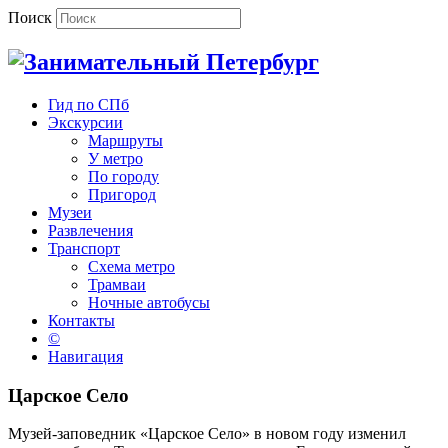
Поиск
Гид по СПб
Экскурсии
Маршруты
У метро
По городу
Пригород
Музеи
Развлечения
Транспорт
Схема метро
Трамваи
Ночные автобусы
Контакты
©
Навигация
Царское Село
Музей-заповедник «Царское Село» в новом году изменил