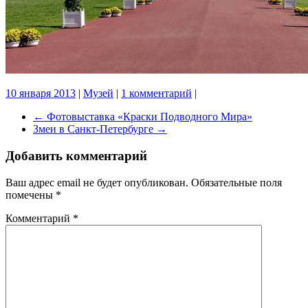
10 января 2013
|
Музей
|
1 комментарий
|
←
Фотовыставка «Краски Подводного Мира»
Змеи в Санкт-Петербурге
→
Добавить комментарий
Ваш адрес email не будет опубликован.
Обязательные поля
помечены
*
Комментарий
*