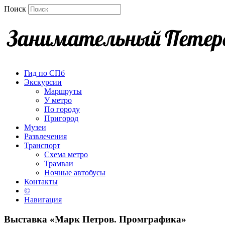
Поиск
Гид по СПб
Экскурсии
Маршруты
У метро
По городу
Пригород
Музеи
Развлечения
Транспорт
Схема метро
Трамваи
Ночные автобусы
Контакты
©
Навигация
Выставка «Марк Петров. Промграфика»