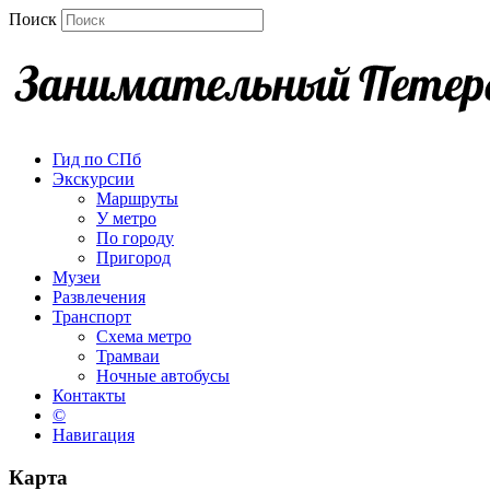
Поиск
Гид по СПб
Экскурсии
Маршруты
У метро
По городу
Пригород
Музеи
Развлечения
Транспорт
Схема метро
Трамваи
Ночные автобусы
Контакты
©
Навигация
Карта