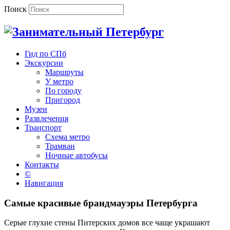
Поиск
Гид по СПб
Экскурсии
Маршруты
У метро
По городу
Пригород
Музеи
Развлечения
Транспорт
Схема метро
Трамваи
Ночные автобусы
Контакты
©
Навигация
Самые красивые брандмауэры Петербурга
Серые глухие стены Питерских домов все чаще украшают