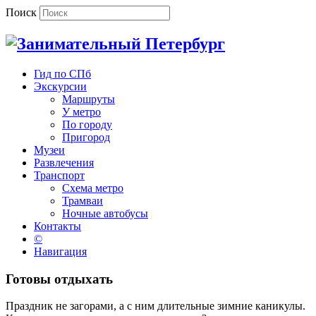
Поиск
Гид по СПб
Экскурсии
Маршруты
У метро
По городу
Пригород
Музеи
Развлечения
Транспорт
Схема метро
Трамваи
Ночные автобусы
Контакты
©
Навигация
Готовы отдыхать
Праздник не загорами, а с ним длительные зимние каникулы.