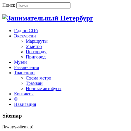
Поиск
Гид по СПб
Экскурсии
Маршруты
У метро
По городу
Пригород
Музеи
Развлечения
Транспорт
Схема метро
Трамваи
Ночные автобусы
Контакты
©
Навигация
Sitemap
[kwayy-sitemap]