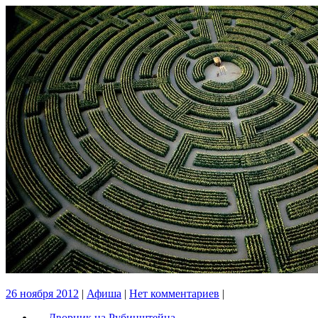
26 ноября 2012
|
Афиша
|
Нет комментариев
|
←
Дворник на Рубинштейна