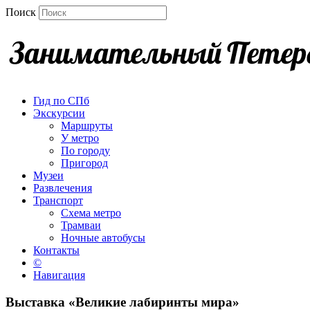
Поиск
Гид по СПб
Экскурсии
Маршруты
У метро
По городу
Пригород
Музеи
Развлечения
Транспорт
Схема метро
Трамваи
Ночные автобусы
Контакты
©
Навигация
Выставка «Великие лабиринты мира»