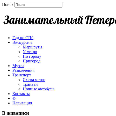
Поиск
Гид по СПб
Экскурсии
Маршруты
У метро
По городу
Пригород
Музеи
Развлечения
Транспорт
Схема метро
Трамваи
Ночные автобусы
Контакты
©
Навигация
В живописи