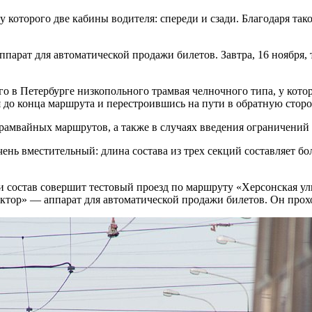
 которого две кабины водителя: спереди и сзади. Благодаря так
парат для автоматической продажи билетов. Завтра, 16 ноября,
о в Петербурге низкопольного трамвая челночного типа, у кото
 до конца маршрута и перестроившись на пути в обратную сторон
трамвайных маршрутов, а также в случаях введения ограничений
очень вместительный: длина состава из трех секций составляет б
и состав совершит тестовый проезд по маршруту «Херсонская ул
уктор» — аппарат для автоматической продажи билетов. Он прох