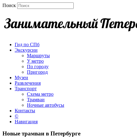
Поиск
Гид по СПб
Экскурсии
Маршруты
У метро
По городу
Пригород
Музеи
Развлечения
Транспорт
Схема метро
Трамваи
Ночные автобусы
Контакты
©
Навигация
Новые трамваи в Петербурге