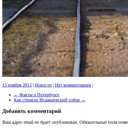
15 ноября 2012
|
Новости
|
Нет комментариев
|
←
Факты о Петербурге
Как строили Исаакиевский собор
→
Добавить комментарий
Ваш адрес email не будет опубликован.
Обязательные поля пом