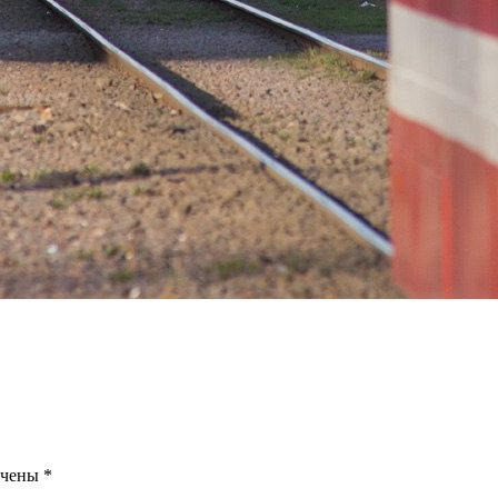
ечены
*