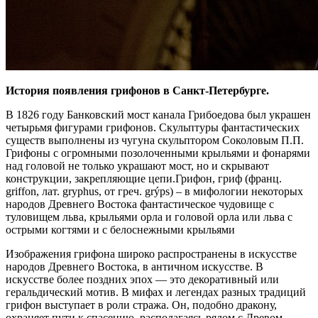
История появления грифонов в Санкт-Петербурге.
В 1826 году Банковский мост канала Грибоедова был украшен
четырьмя фигурами грифонов. Скульптуры фантастических
существ выполнены из чугуна скульптором Соколовым П.П.
Грифоны с огромными позолоченными крыльями и фонарями
над головой не только украшают мост, но и скрывают
конструкции, закрепляющие цепи.Грифон, гриф (франц.
griffon, лат. gryphus, от греч. grýps) – в мифологии некоторых
народов Древнего Востока фантастическое чудовище с
туловищем льва, крыльями орла и головой орла или льва с
острыми когтями и с белоснежными крыльями
Изображения грифона широко распространены в искусстве
народов Древнего Востока, в античном искусстве. В
искусстве более поздних эпох — это декоративный или
геральдический мотив. В мифах и легендах разных традиций
грифон выступает в роли стража. Он, подобно дракону,
охраняет пути к спасению, располагаясь рядом с Древом