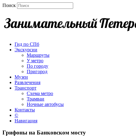
Поиск
Гид по СПб
Экскурсии
Маршруты
У метро
По городу
Пригород
Музеи
Развлечения
Транспорт
Схема метро
Трамваи
Ночные автобусы
Контакты
©
Навигация
Грифоны на Банковском мосту