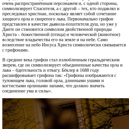
очень распространённым персонажем и, с одной стороны,
символизирует Спасителя, а с другой – тех, кто подавлял и
преследовал христиан, поскольку являет собой сочетание
хищного орла и свирепого льва. Первоначально грифон
представлен в качестве дьявола-похитителя душ, но уже у
Данте он становится символом двойственной природы
Христа – божественной (птица) и человеческой (животное)
вследствие владычества его на земле и на небе. Само
вознесение на небо Иисуса Христа символически связывается
с грифонами.
В средние века грифон стал излюбленным геральдическим
зверем, где он символизирует объединенные качества орла и
льва – бдительность и отвагу. Бёклер в 1688 году
расшифровывает грифона так: «Грифоны изображаются с
туловищем льва, головой орла, длинными ушами и
когтистыми орлиными лапами, что должно значить
соединение ума и силы».