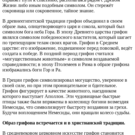
Жизни либо иным подобным символом. Он стережёт
сокровища или сокровенное, тайное знание.
В древнеегипетской традиции грифон объединил в своем
образе льва, олицетворяющего царя и сокола, который был
символом бога неба Гора. В эпоху Древнего царства грифон
являлся символом победоносного властителя, который шагает
по трепещущим телам своих врагов. Грифон в Среднем
царстве: его изображение, подвешенное перед повозкой, ведёт
солдата к победе. В поздний период грифон считался
«могущественным животным» и символом воздаваемой
справедливости; в эпоху Птолемеев и Рима в образе грифона
изображались боги Гор и Ра.
В Греции грифон символизировал могущество, уверенное в
своей силе, но при этом проницательное и бдительное.
Грифон фигурирует в качестве животного, наездником
которого выступает Аполлон. Эти чудовищные быстрые
птицы также были впряжены в колесницу богини возмездия
Немесиды, что символизирует быстроту воздаяния за грехи.
Будучи воплощением Немесиды, они вращали колесо судьбы.
Образ грифона встречается и в христианской традиции.
В средневековом церковном искусстве грифон становится