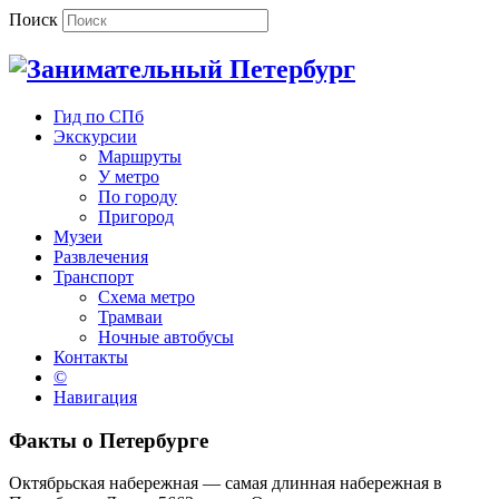
Поиск
Гид по СПб
Экскурсии
Маршруты
У метро
По городу
Пригород
Музеи
Развлечения
Транспорт
Схема метро
Трамваи
Ночные автобусы
Контакты
©
Навигация
Факты о Петербурге
Октябрьская набережная — самая длинная набережная в